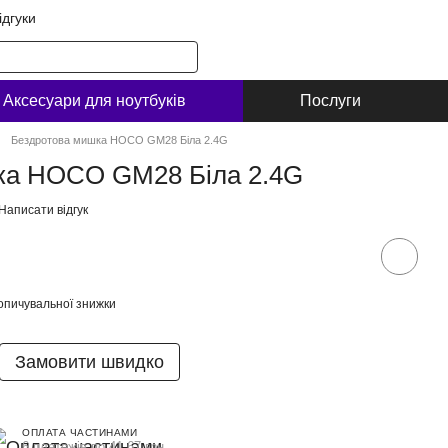
ідгуки
Аксесуари для ноутбуків
Послуги
Бездротова мишка HOCO GM28 Біла 2.4G
ка HOCO GM28 Біла 2.4G
Написати відгук
опичувальної знижки
Замовити швидко
ОПЛАТА ЧАСТИНАМИ
6 платежів по 41.67 грн