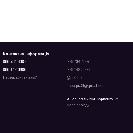
Контактна інформація
096 734 4307
096 734 4307
096 142 3906
096 142 3906
@pix3lte
Передзвонити вам?
shop.pix3l@gmail.com
м. Тернопіль, вул. Карпенка 5А
Мапа проїзду