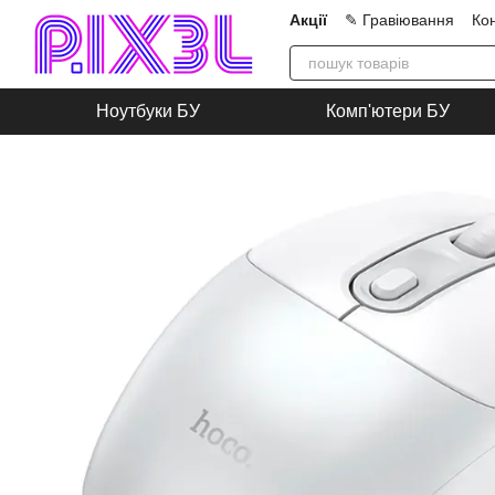
Перейти до основного контенту
Акції
✎ Гравіювання
Ко
Про нас
Блог
Співпра
Ноутбуки БУ
Комп'ютери БУ