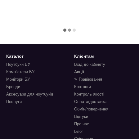
Каталог
Клієнтам
Ноутбуки БУ
Вхід до кабінету
Комп'ютери БУ
Акції
Монітори БУ
✎ Гравіювання
Бренди
Контакти
Аксесуари для ноутбуків
Контроль якості
Послуги
Оплата/доставка
Обмін/повернення
Відгуки
Про нас
Блог
Співпраця