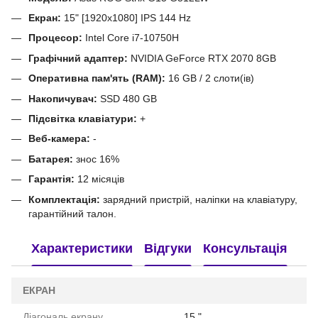
Екран:
15" [1920x1080] IPS 144 Hz
Процесор:
Intel Core i7-10750H
Графічний адаптер:
NVIDIA GeForce RTX 2070 8GB
Оперативна пам'ять (RAM):
16 GB / 2 слоти(ів)
Накопичувач:
SSD 480 GB
Підсвітка клавіатури:
+
Веб-камера:
-
Батарея:
знос 16%
Гарантія:
12 місяців
Комплектація:
зарядний пристрій, наліпки на клавіатуру,
гарантійний талон.
Характеристики
Відгуки
Консультація
ЕКРАН
Діагональ екрану
15 "