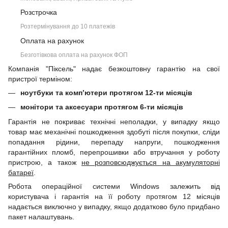
Розстрочка
Розтермінування до 10 платежів
Оплата на рахунок
Безготівкова оплата на рахунок ФОП
Компанія "Піксель" надає безкоштовну гарантію на свої
пристрої терміном:
ноутбуки та комп’ютери протягом 12-ти місяців
монітори та аксесуари протягом 6-ти місяців
Гарантія не покриває технічні неполадки, у випадку якщо
товар має механічні пошкодження здобуті після покупки, сліди
попадання рідини, перепаду напруги, пошкодження
гарантійних пломб, перепрошивки або втручання у роботу
пристрою, а також
не розповсюджується на акумуляторні
батареї
.
Робота операційної системи Windows залежить від
користувача і гарантія на її роботу протягом 12 місяців
надається виключно у випадку, якщо додатково було придбано
пакет налаштувань.