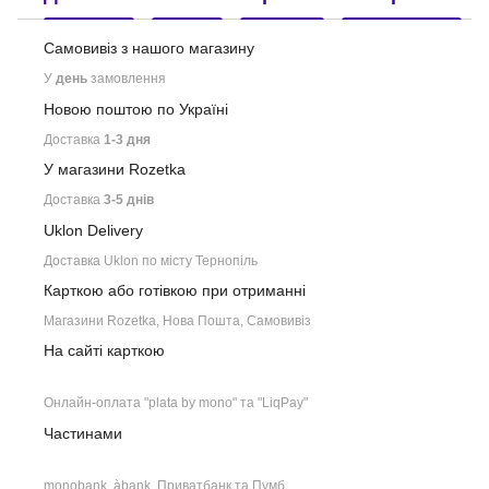
Самовивіз з нашого
магазину
У
день
замовлення
Новою поштою по Україні
Доставка
1-3 дня
У магазини Rozetka
Доставка
3-5 днів
Uklon Delivery
Доставка Uklon по місту Тернопіль
Карткою або готівкою при отриманні
Магазини Rozetka, Нова Пошта, Самовивіз
На сайті карткою
Онлайн-оплата "plata by mono" та "LiqPay"
Частинами
monobank, àbank, Приватбанк та Пумб