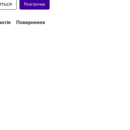
иться
Розстрочка
антія
Повернення