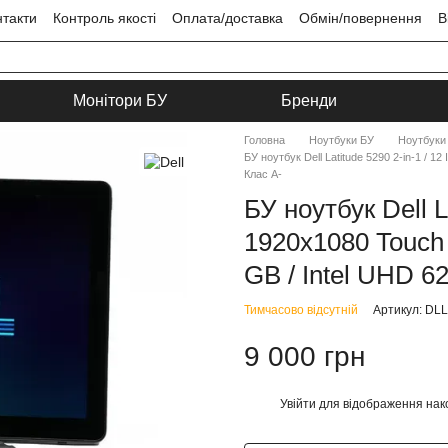
нтакти
Контроль якості
Оплата/доставка
Обмін/повернення
В
ця
Угода користувача
Монітори БУ
Бренди
Головна
Ноутбуки БУ
Ноутбуки 
БУ ноутбук Dell Latitude 5290 2-in-1 / 1
Клас A-
БУ ноутбук Dell L
1920x1080 Touch 
GB / Intel UHD 62
Тимчасово відсутній
Артикул: DL
9 000 грн
Увійти
для відображення нак
%