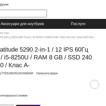
ідгуки
Аксесуари для ноутбуків
Послуги
БУ Dell
2 IPS 60Гц 1920x1080 Touch / i5-8250U / RAM 8 GB / SSD 240 GB / Intel UHD 620 /
atitude 5290 2-in-1 / 12 IPS 60Гц
/ i5-8250U / RAM 8 GB / SSD 240
0 / Клас A-
LLTTD52902N1I52408IAM
Написати відгук
опичувальної знижки