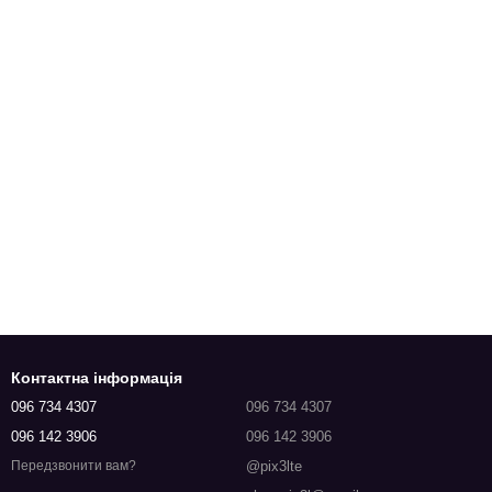
Контактна інформація
096 734 4307
096 734 4307
096 142 3906
096 142 3906
@pix3lte
Передзвонити вам?