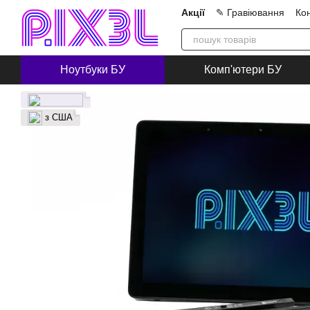
Перейти до основного контенту
Акції
✎ Гравіювання
Ко
Про нас
Блог
Співпра
Ноутбуки БУ
Комп'ютери БУ
з США