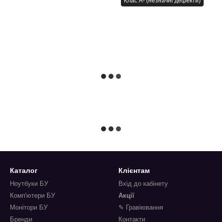
Клас A- (незначні дефекти)
Каталог
Клієнтам
Ноутбуки БУ
Вхід до кабінету
Комп'ютери БУ
Акції
Монітори БУ
✎ Гравіювання
Бренди
Контакти