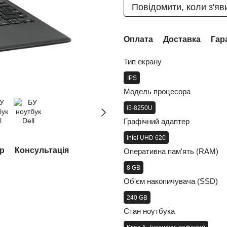
Повідомити, коли з'яв
Оплата
Доставка
Гар
Тип екрану
IPS
Модель процесора
i5-8250U
Графічний адаптер
Intel UHD 620
ар
Консультація
Оперативна пам'ять (RAM)
8 GB
Об'єм накопичувача (SSD)
240 GB
Стан ноутбука