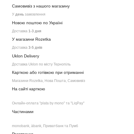
Самовивіз з нашого
магазину
У
день
замовлення
Новою поштою по Україні
Доставка
1-3 дня
У магазини Rozetka
Доставка
3-5 днів
Uklon Delivery
Доставка Uklon по місту Тернопіль
Карткою або готівкою при отриманні
Магазини Rozetka, Нова Пошта, Самовивіз
На сайті карткою
Онлайн-оплата "plata by mono" та "LiqPay"
Частинами
monobank, àbank, Приватбанк та Пумб