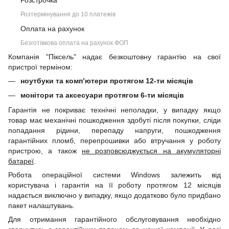
Розстрочка
Розтермінування до 10 платежів
Оплата на рахунок
Безготівкова оплата на рахунок ФОП
Компанія "Піксель" надає безкоштовну гарантію на свої
пристрої терміном:
ноутбуки та комп’ютери протягом 12-ти місяців
монітори та аксесуари протягом 6-ти місяців
Гарантія не покриває технічні неполадки, у випадку якщо
товар має механічні пошкодження здобуті після покупки, сліди
попадання рідини, перепаду напруги, пошкодження
гарантійних пломб, перепрошивки або втручання у роботу
пристрою, а також
не розповсюджується на акумуляторні
батареї
.
Робота операційної системи Windows залежить від
користувача і гарантія на її роботу протягом 12 місяців
надається виключно у випадку, якщо додатково було придбано
пакет налаштувань.
Для отримання гарантійного обслуговування необхідно