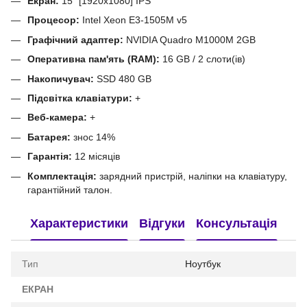
Екран:
15" [1920x1080] IPS
Процесор:
Intel Xeon E3-1505M v5
Графічний адаптер:
NVIDIA Quadro M1000M 2GB
Оперативна пам'ять (RAM):
16 GB / 2 слоти(ів)
Накопичувач:
SSD 480 GB
Підсвітка клавіатури:
+
Веб-камера:
+
Батарея:
знос 14%
Гарантія:
12 місяців
Комплектація:
зарядний пристрій, наліпки на клавіатуру,
гарантійний талон.
Характеристики
Відгуки
Консультація
Тип
Ноутбук
ЕКРАН