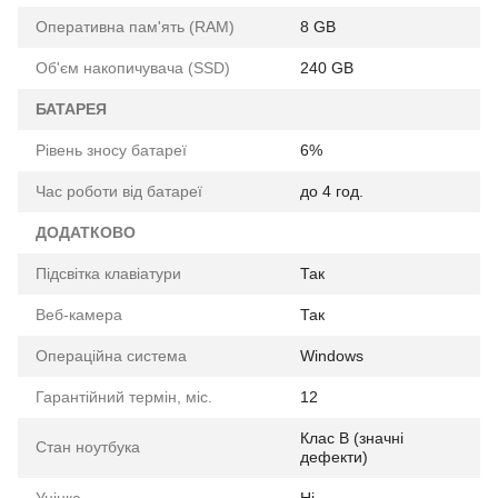
Оперативна пам'ять (RAM)
8 GB
Об'єм накопичувача (SSD)
240 GB
БАТАРЕЯ
Рівень зносу батареї
6%
Час роботи від батареї
до 4 год.
ДОДАТКОВО
Підсвітка клавіатури
Так
Веб-камера
Так
Операційна система
Windows
Гарантійний термін, міс.
12
Клас B (значні
Стан ноутбука
дефекти)
Уцінка
Ні