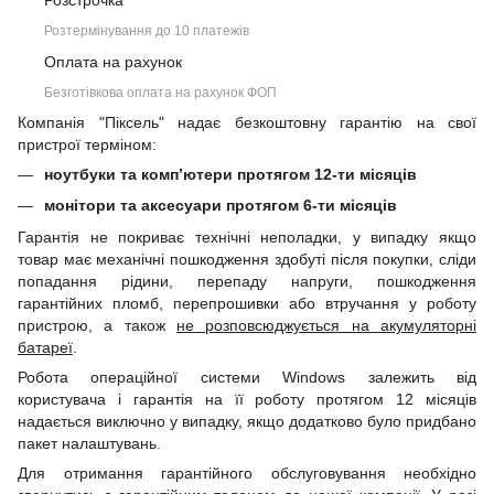
Розстрочка
Розтермінування до 10 платежів
Оплата на рахунок
Безготівкова оплата на рахунок ФОП
Компанія "Піксель" надає безкоштовну гарантію на свої
пристрої терміном:
ноутбуки та комп’ютери протягом 12-ти місяців
монітори та аксесуари протягом 6-ти місяців
Гарантія не покриває технічні неполадки, у випадку якщо
товар має механічні пошкодження здобуті після покупки, сліди
попадання рідини, перепаду напруги, пошкодження
гарантійних пломб, перепрошивки або втручання у роботу
пристрою, а також
не розповсюджується на акумуляторні
батареї
.
Робота операційної системи Windows залежить від
користувача і гарантія на її роботу протягом 12 місяців
надається виключно у випадку, якщо додатково було придбано
пакет налаштувань.
Для отримання гарантійного обслуговування необхідно