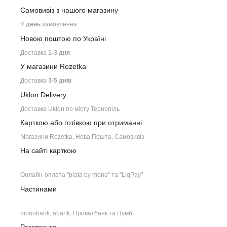
Самовивіз з нашого
магазину
У
день
замовлення
Новою поштою по Україні
Доставка
1-3 дня
У магазини Rozetka
Доставка
3-5 днів
Uklon Delivery
Доставка Uklon по місту Тернопіль
Карткою або готівкою при отриманні
Магазини Rozetka, Нова Пошта, Самовивіз
На сайті карткою
Онлайн-оплата "plata by mono" та "LiqPay"
Частинами
monobank, àbank, Приватбанк та Пумб