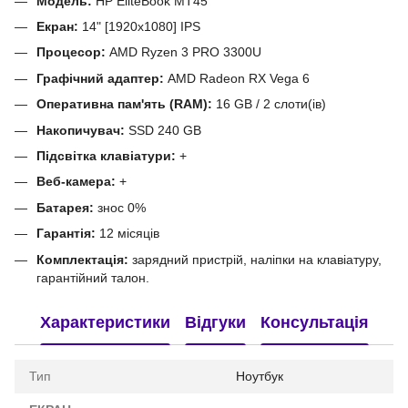
Модель:
HP EliteBook MT45
Екран:
14" [1920x1080] IPS
Процесор:
AMD Ryzen 3 PRO 3300U
Графічний адаптер:
AMD Radeon RX Vega 6
Оперативна пам'ять (RAM):
16 GB / 2 слоти(ів)
Накопичувач:
SSD 240 GB
Підсвітка клавіатури:
+
Веб-камера:
+
Батарея:
знос 0%
Гарантія:
12 місяців
Комплектація:
зарядний пристрій, наліпки на клавіатуру,
гарантійний талон.
Характеристики
Відгуки
Консультація
Тип
Ноутбук