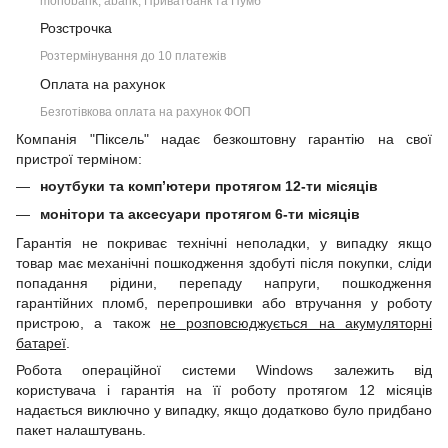
monobank, àbank, Приватбанк та Пумб
Розстрочка
Розтермінування до 10 платежів
Оплата на рахунок
Безготівкова оплата на рахунок ФОП
Компанія "Піксель" надає безкоштовну гарантію на свої
пристрої терміном:
ноутбуки та комп’ютери протягом 12-ти місяців
монітори та аксесуари протягом 6-ти місяців
Гарантія не покриває технічні неполадки, у випадку якщо
товар має механічні пошкодження здобуті після покупки, сліди
попадання рідини, перепаду напруги, пошкодження
гарантійних пломб, перепрошивки або втручання у роботу
пристрою, а також
не розповсюджується на акумуляторні
батареї
.
Робота операційної системи Windows залежить від
користувача і гарантія на її роботу протягом 12 місяців
надається виключно у випадку, якщо додатково було придбано
пакет налаштувань.