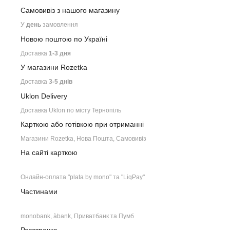
Самовивіз з нашого
магазину
У
день
замовлення
Новою поштою по Україні
Доставка
1-3 дня
У магазини Rozetka
Доставка
3-5 днів
Uklon Delivery
Доставка Uklon по місту Тернопіль
Карткою або готівкою при отриманні
Магазини Rozetka, Нова Пошта, Самовивіз
На сайті карткою
Онлайн-оплата "plata by mono" та "LiqPay"
Частинами
monobank, àbank, Приватбанк та Пумб