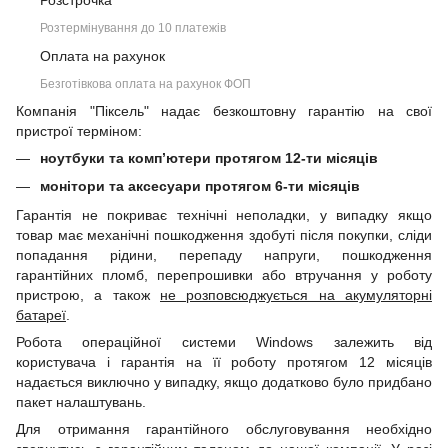
Розстрочка
Розтермінування до 10 платежів
Оплата на рахунок
Безготівкова оплата на рахунок ФОП
Компанія "Піксель" надає безкоштовну гарантію на свої
пристрої терміном:
ноутбуки та комп’ютери протягом 12-ти місяців
монітори та аксесуари протягом 6-ти місяців
Гарантія не покриває технічні неполадки, у випадку якщо
товар має механічні пошкодження здобуті після покупки, сліди
попадання рідини, перепаду напруги, пошкодження
гарантійних пломб, перепрошивки або втручання у роботу
пристрою, а також
не розповсюджується на акумуляторні
батареї
.
Робота операційної системи Windows залежить від
користувача і гарантія на її роботу протягом 12 місяців
надається виключно у випадку, якщо додатково було придбано
пакет налаштувань.
Для отримання гарантійного обслуговування необхідно