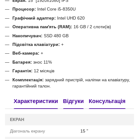
Екран:
15" [1920x1080] IPS
Процесор:
Intel Core i5-8350U
Графічний адаптер:
Intel UHD 620
Оперативна пам'ять (RAM):
16 GB / 2 слоти(ів)
Накопичувач:
SSD 480 GB
Підсвітка клавіатури:
+
Веб-камера:
+
Батарея:
знос 11%
Гарантія:
12 місяців
Комплектація:
зарядний пристрій, наліпки на клавіатуру,
гарантійний талон.
Характеристики
Відгуки
Консультація
ЕКРАН
Діагональ екрану
15 "