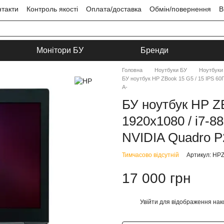
нтакти
Контроль якості
Оплата/доставка
Обмін/повернення
В
ця
Угода користувача
Монітори БУ
Бренди
Головна
Ноутбуки БУ
Ноутбуки
БУ ноутбук HP ZBook 15 G5 / 15 IPS 60Г
A-
БУ ноутбук HP ZB
1920x1080 / i7-8
NVIDIA Quadro P2
Тимчасово відсутній
Артикул: HP
17 000 грн
Увійти
для відображення нак
%