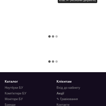
Клас A- (незначні дефекти)
Каталог
Клієнтам
Ноутбуки БУ
Вхід до кабінету
Комп'ютери БУ
Акції
Монітори БУ
✎ Гравіювання
Бренди
Контакти