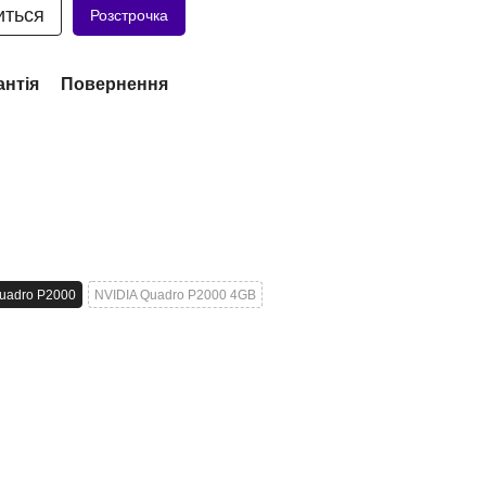
иться
Розстрочка
антія
Повернення
uadro P2000
NVIDIA Quadro P2000 4GB