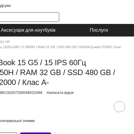
ідгуки
Аксесуари для ноутбуків
Послуги
 БУ HP
ц 1920x1080 / i7-8850H / RAM 32 GB / SSD 480 GB / NVIDIA Quadro P2000 / Клас
ook 15 G5 / 15 IPS 60Гц
850H / RAM 32 GB / SSD 480 GB /
000 / Клас A-
ZBK15G5I7200048032IAM
Написати відгук
опичувальної знижки