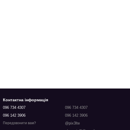
Контактна інформація
096 734 4307
096 734 4307
096 142 3906
096 142 3906
@pix3lte
Передзвонити вам?