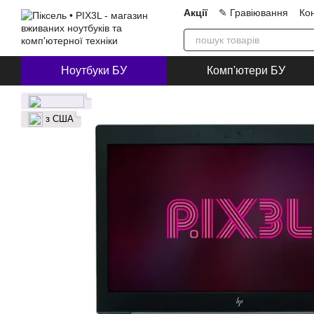
Перейти до основного контенту
Акції
✎ Гравіювання
Ко
Про нас
Блог
Співпра
Ноутбуки БУ
Комп'ютери БУ
з США