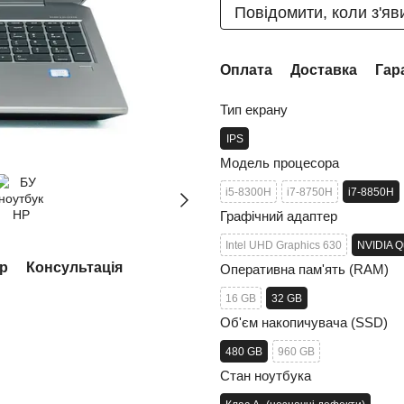
Повідомити, коли з'яв
Оплата
Доставка
Гар
Тип екрану
IPS
Модель процесора
i5-8300H
i7-8750H
i7-8850H
Графічний адаптер
Intel UHD Graphics 630
NVIDIA Q
ар
Консультація
Оперативна пам'ять (RAM)
16 GB
32 GB
Об'єм накопичувача (SSD)
480 GB
960 GB
Стан ноутбука