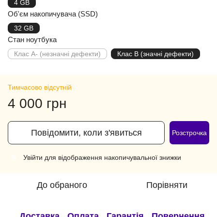
4 GB
Об'єм накопичувача (SSD)
32 GB
Стан ноутбука
Клас A- (незначні дефекти)
Клас B (значні дефекти)
Тимчасово відсутній
4 000 грн
Повідомити, коли з'явиться
Розстрочка
Увійти
для відображення накопичувальної знижки
%
До обраного
Порівняти
Доставка
Оплата
Гарантія
Повернення