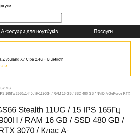
ідгуки
Аксесуари для ноутбуків
Послуги
Ziyoulang X7 Сіра 2.4G + Bluetooth
овно
 БУ MSI
 IPS 165Гц 2560x1440 / i9-11900H / RAM 16 GB / SSD 480 GB / NVIDIA GeForce RTX
S66 Stealth 11UG / 15 IPS 165Гц
1900H / RAM 16 GB / SSD 480 GB /
RTX 3070 / Клас A-