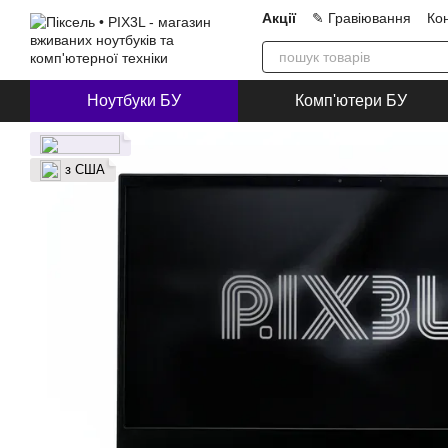
Перейти до основного контенту
Акції
✎ Гравіювання
Ко
Про нас
Блог
Співпра
Ноутбуки БУ
Комп'ютери БУ
з США