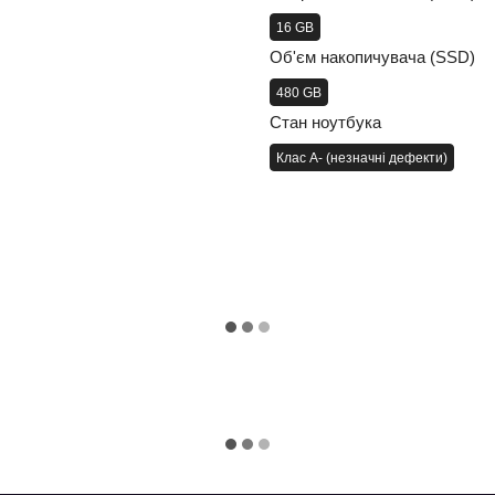
16 GB
Об'єм накопичувача (SSD)
480 GB
Стан ноутбука
Клас A- (незначні дефекти)