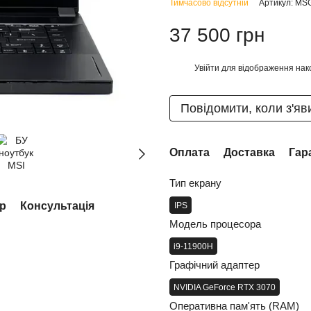
Тимчасово відсутній
Артикул: MS
37 500 грн
Увійти
для відображення нак
%
Повідомити, коли з'яв
Оплата
Доставка
Гар
Тип екрану
ар
Консультація
IPS
Модель процесора
i9-11900H
Графічний адаптер
NVIDIA GeForce RTX 3070
Оперативна пам'ять (RAM)