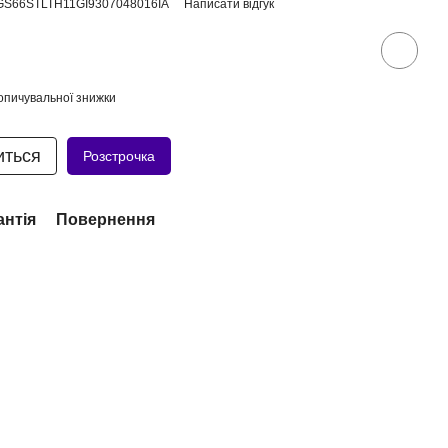
GS66STLTH11GI9307048016IA
Написати відгук
опичувальної знижки
иться
Розстрочка
антія
Повернення