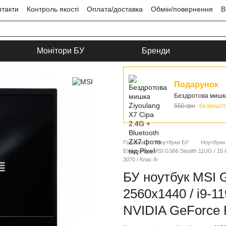
нтакти
Контроль якості
Оплата/доставка
Обмін/повернення
В
ця
Угода користувача
Монітори БУ
Бренди
Подарунок
Бездротова мишка 
550 грн
безкошт
Головна
Ноутбуки БУ
Ноутбуки
БУ ноутбук MSI GS66 Stealth 11UG / 15
3070 / Клас A-
БУ ноутбук MSI G
2560x1440 / i9-1
NVIDIA GeForce 