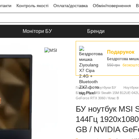
нтакти
Контроль якості
Оплата/доставка
Обмін/повернення
В
ця
Угода користувача
Монітори БУ
Бренди
Подарунок
Бездротова мишка 
550 грн
безкошт
Головна
Ноутбуки БУ
Ноутбуки
БУ ноутбук MSI Stealth 15M B12UE-042US
GeForce RTX 3060 / Клас B
БУ ноутбук MSI S
144Гц 1920x1080 
GB / NVIDIA GeF