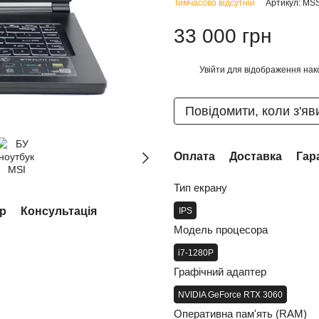
Тимчасово відсутній
Артикул: M
33 000 грн
Увійти
для відображення нак
%
Повідомити, коли з'яв
Оплата
Доставка
Гар
Тип екрану
ар
Консультація
IPS
Модель процесора
i7-1280P
Графічний адаптер
NVIDIA GeForce RTX 3060
Оперативна пам'ять (RAM)