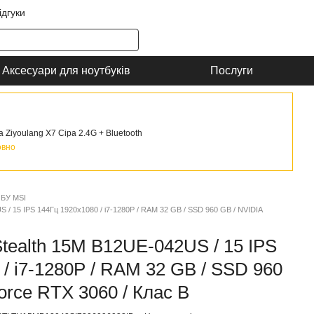
ідгуки
Аксесуари для ноутбуків
Послуги
Ziyoulang X7 Сіра 2.4G + Bluetooth
овно
 БУ MSI
 / 15 IPS 144Гц 1920x1080 / i7-1280P / RAM 32 GB / SSD 960 GB / NVIDIA
tealth 15M B12UE-042US / 15 IPS
/ i7-1280P / RAM 32 GB / SSD 960
orce RTX 3060 / Клас B