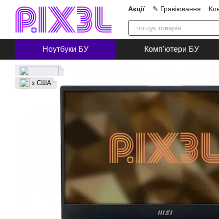
Перейти до основного контенту
Акції
✎ Гравіювання
Ко
Про нас
Блог
Співпра
Ноутбуки БУ
Комп'ютери БУ
з США