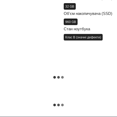
32 GB
Об'єм накопичувача (SSD)
960 GB
Стан ноутбука
Клас B (значні дефекти)