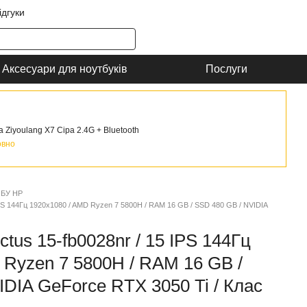
ідгуки
Аксесуари для ноутбуків
Послуги
Ziyoulang X7 Сіра 2.4G + Bluetooth
овно
 БУ HP
IPS 144Гц 1920x1080 / AMD Ryzen 7 5800H / RAM 16 GB / SSD 480 GB / NVIDIA
ctus 15-fb0028nr / 15 IPS 144Гц
 Ryzen 7 5800H / RAM 16 GB /
IDIA GeForce RTX 3050 Ti / Клас