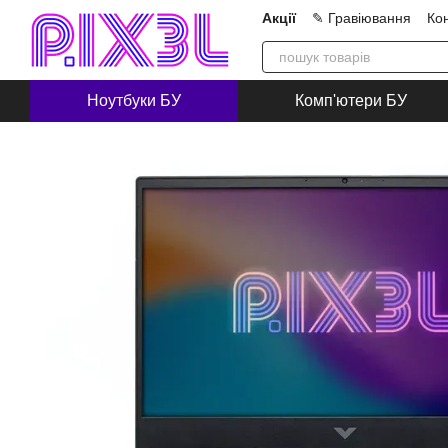
Перейти до основного контенту
Акції
✎ Гравіювання
Ко
Про нас
Блог
Співпра
Ноутбуки БУ
Комп'ютери БУ