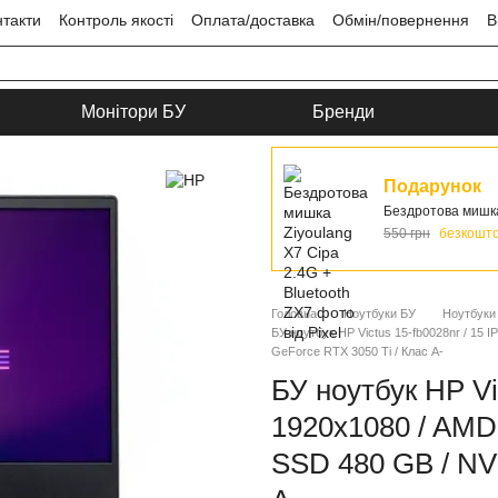
нтакти
Контроль якості
Оплата/доставка
Обмін/повернення
В
ця
Угода користувача
Монітори БУ
Бренди
Подарунок
Бездротова мишка 
550 грн
безкошт
Головна
Ноутбуки БУ
Ноутбуки
БУ ноутбук HP Victus 15-fb0028nr / 15 
GeForce RTX 3050 Ti / Клас A-
БУ ноутбук HP Vi
1920x1080 / AMD
SSD 480 GB / NV