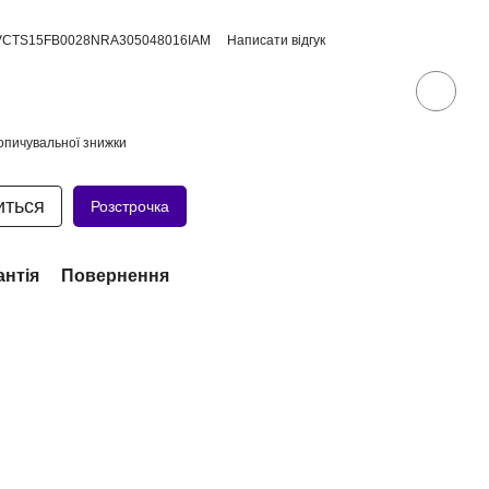
PVCTS15FB0028NRA305048016IAM
Написати відгук
опичувальної знижки
иться
Розстрочка
антія
Повернення