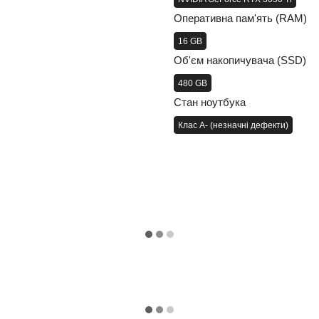
Оперативна пам'ять (RAM)
16 GB
Об'єм накопичувача (SSD)
480 GB
Стан ноутбука
Клас A- (незначні дефекти)