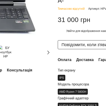
A-
Тимчасово відсутній
Артикул: H
31 000 грн
Увійти
для відображення нак
%
Повідомити, коли з'яв
Оплата
Доставка
Гар
ар
Консультація
Тип екрану
IPS
Модель процесора
AMD Ryzen 7 5800H
Графічний адаптер
NVIDIA GeForce RTX 3050 Ti