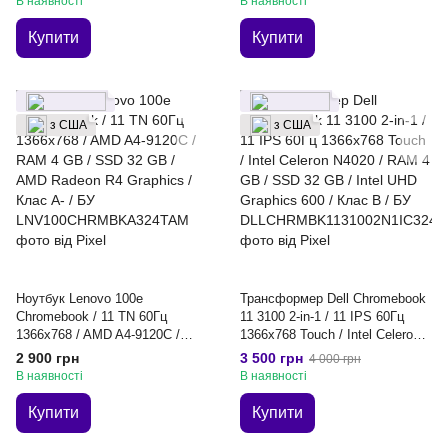
В наявності
В наявності
БУ
БУ
Купити
Купити
з США
з США
Ноутбук Lenovo 100e
Трансформер Dell Chromebook
Chromebook / 11 TN 60Гц
11 3100 2-in-1 / 11 IPS 60Гц
1366x768 / AMD A4-9120C /
1366x768 Touch / Intel Celeron
RAM 4 GB / SSD 32 GB / AMD
N4020 / RAM 4 GB / SSD 32 GB
2 900 грн
3 500 грн
4 000 грн
Radeon R4 Graphics / Клас A- /
/ Intel UHD Graphics 600 / Клас
В наявності
В наявності
БУ
B / БУ
Купити
Купити