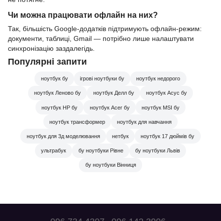
Чи можна працювати офлайн на них?
Так, більшість Google-додатків підтримують офлайн-режим:
документи, таблиці, Gmail — потрібно лише налаштувати
синхронізацію заздалегідь.
Популярні запити
ноутбук бу
ігрові ноутбуки бу
ноутбук недорого
ноутбук Леново бу
ноутбук Делл бу
ноутбук Асус бу
ноутбук HP бу
ноутбук Acer бу
ноутбук MSI бу
ноутбук трансформер
ноутбук для навчання
ноутбук для 3д моделювання
нетбук
ноутбук 17 дюймів бу
ультрабук
бу ноутбуки Рівне
бу ноутбуки Львів
бу ноутбуки Вінниця