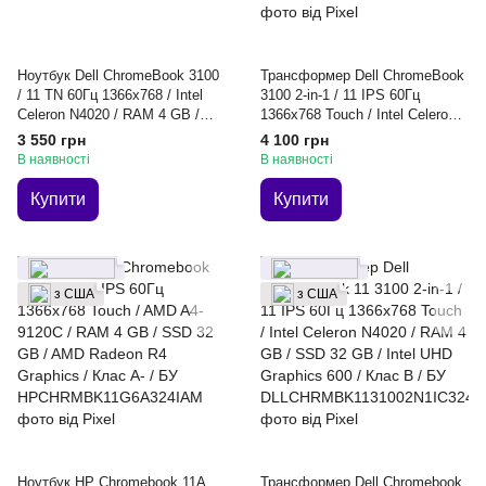
Ноутбук Dell ChromeBook 3100
Трансформер Dell ChromeBook
/ 11 TN 60Гц 1366x768 / Intel
3100 2-in-1 / 11 IPS 60Гц
Celeron N4020 / RAM 4 GB /
1366x768 Touch / Intel Celeron
SSD 16 GB / Intel UHD Graphics
N4020 / RAM 4 GB / SSD 32 GB
3 550 грн
4 100 грн
600 / Клас A- / БУ
/ Intel UHD Graphics 600 / Клас
В наявності
В наявності
B / БУ
Купити
Купити
з США
з США
Ноутбук HP Chromebook 11A
Трансформер Dell Chromebook