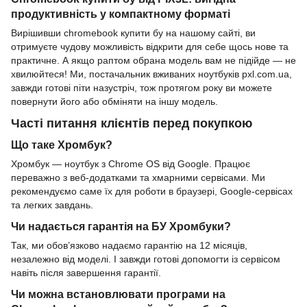
продуктивність у компактному форматі
Вирішивши chromebook купити бу на нашому сайті, ви
отримуєте чудову можливість відкрити для себе щось нове та
практичне. А якщо раптом обрана модель вам не підійде — не
хвилюйтеся! Ми, постачальник вживаних ноутбуків pxl.com.ua,
завжди готові піти назустріч, тож протягом року ви можете
повернути його або обміняти на іншу модель.
Часті питання клієнтів перед покупкою
Що таке Хромбук?
Хромбук — ноутбук з Chrome OS від Google. Працює
переважно з веб-додатками та хмарними сервісами. Ми
рекомендуємо саме їх для роботи в браузері, Google-сервісах
та легких завдань.
Чи надається гарантія на БУ Хромбуки?
Так, ми обов’язково надаємо гарантію на 12 місяців,
незалежно від моделі. І завжди готові допомогти із сервісом
навіть після завершення гарантії.
Чи можна встановлювати програми на