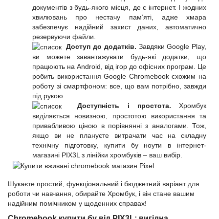
документів з будь-якого місця, де є інтернет. І жодних
хвилювань про нестачу пам’яті, адже хмара
забезпечує надійний захист даних, автоматично
резервуючи файли.
Доступ до додатків.
Завдяки Google Play,
ви можете завантажувати будь-які додатки, що
працюють на Android, від ігор до офісних програм. Це
робить використання Google Chromеbook схожим на
роботу зі смартфоном: все, що вам потрібно, завжди
під рукою.
Доступність і простота.
Хромбук
виділяється новизною, простотою використання та
привабливою ціною в порівнянні з аналогами. Тож,
якщо ви не плануєте витрачати час на складну
технічну підготовку, купити бу ноути в інтернет-
магазині PIX3L з лінійки хромбуків – ваш вибір.
Шукаєте простий, функціональний і бюджетний варіант для
роботи чи навчання, обирайте Хромбук, і він стане вашим
надійним помічником у щоденних справах!
Сhromebook купити бу від PIX3L: вигідна