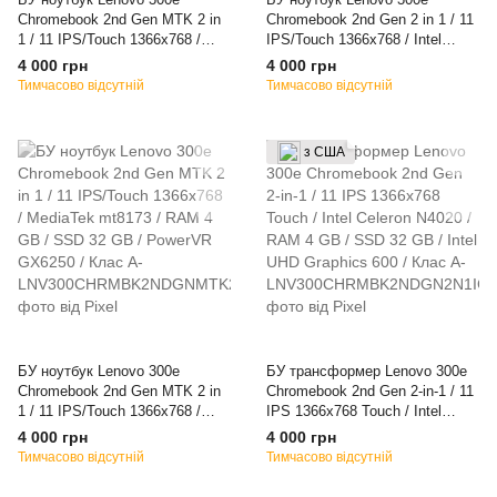
Chromebook 2nd Gen MTK 2 in
Chromebook 2nd Gen 2 in 1 / 11
1 / 11 IPS/Touch 1366x768 /
IPS/Touch 1366x768 / Intel
MediaTek mt8173 / RAM 4 GB /
Celeron N4020 / RAM 4 GB /
4 000 грн
4 000 грн
SSD 32 GB / PowerVR GX6250
SSD 32 GB / Intel UHD Graphics
Тимчасово відсутній
Тимчасово відсутній
/ Клас A-
600 / Клас A-
з США
БУ ноутбук Lenovo 300e
БУ трансформер Lenovo 300e
Chromebook 2nd Gen MTK 2 in
Chromebook 2nd Gen 2-in-1 / 11
1 / 11 IPS/Touch 1366x768 /
IPS 1366x768 Touch / Intel
MediaTek mt8173 / RAM 4 GB /
Celeron N4020 / RAM 4 GB /
4 000 грн
4 000 грн
SSD 32 GB / PowerVR GX6250
SSD 32 GB / Intel UHD Graphics
Тимчасово відсутній
Тимчасово відсутній
/ Клас A-
600 / Клас A-