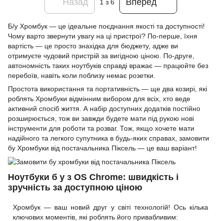
Назад
Вперед
1
з 6
Б/у Хромбук — це ідеальне поєднання якості та доступності!
Чому варто звернути увагу на ці пристрої? По-перше, їхня
вартість — це просто знахідка для бюджету, адже ви
отримуєте чудовий пристрій за вигідною ціною. По-друге,
автономність таких ноутбуків справді вражає — працюйте без
перебоїв, навіть коли поблизу немає розетки.
Простота використання та портативність — ще два козирі, які
роблять Хромбуки відмінним вибором для всіх, хто веде
активний спосіб життя. А набір доступних додатків постійно
розширюється, тож ви завжди будете мати під рукою нові
інструменти для роботи та розваг. Тож, якщо хочете мати
надійного та легкого супутника в будь-яких справах, замовити
бу Хромбуки від постачальника Піксель — це ваш варіант!
Ноутбуки б у з OS Chrome: швидкість і
зручність за доступною ціною
Хромбук — ваш новий друг у світі технологій! Ось кілька
ключових моментів, які роблять його привабливим: