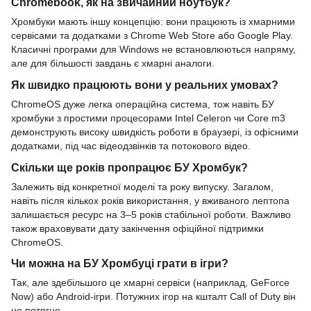
Chromebook, як на звичайний ноутбук?
Хромбуки мають іншу концепцію: вони працюють із хмарними
сервісами та додатками з Chrome Web Store або Google Play.
Класичні програми для Windows не встановлюються напряму,
але для більшості завдань є хмарні аналоги.
Як швидко працюють вони у реальних умовах?
ChromeOS дуже легка операційна система, тож навіть БУ
хромбуки з простими процесорами Intel Celeron чи Core m3
демонструють високу швидкість роботи в браузері, із офісними
додатками, під час відеодзвінків та потокового відео.
Скільки ще років пропрацює БУ Хромбук?
Залежить від конкретної моделі та року випуску. Загалом,
навіть після кількох років використання, у вживаного лептопа
залишається ресурс на 3–5 років стабільної роботи. Важливо
також враховувати дату закінчення офіційної підтримки
ChromeOS.
Чи можна на БУ Хромбуці грати в ігри?
Так, але здебільшого це хмарні сервіси (наприклад, GeForce
Now) або Android-ігри. Потужних ігор на кшталт Call of Duty він
не потягне.