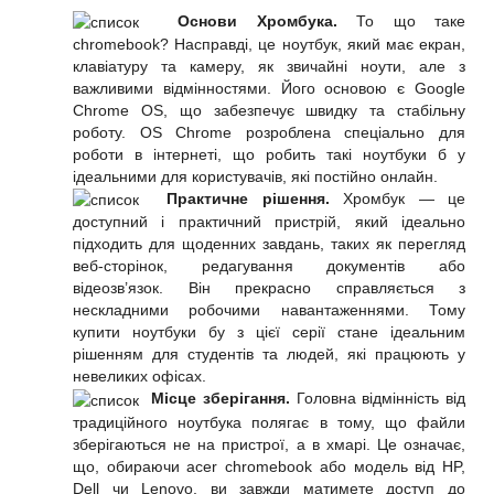
Основи Хромбука.
То що таке
chromebook? Насправді, це ноутбук, який має екран,
клавіатуру та камеру, як звичайні ноути, але з
важливими відмінностями. Його основою є Google
Chrome OS, що забезпечує швидку та стабільну
роботу. OS Chrome розроблена спеціально для
роботи в інтернеті, що робить такі ноутбуки б у
ідеальними для користувачів, які постійно онлайн.
Практичне рішення.
Хромбук — це
доступний і практичний пристрій, який ідеально
підходить для щоденних завдань, таких як перегляд
веб-сторінок, редагування документів або
відеозв’язок. Він прекрасно справляється з
нескладними робочими навантаженнями. Тому
купити ноутбуки бу
з цієї серії стане ідеальним
рішенням для студентів та людей, які працюють у
невеликих офісах.
Місце зберігання.
Головна відмінність від
традиційного ноутбука полягає в тому, що файли
зберігаються не на пристрої, а в хмарі. Це означає,
що, обираючи acer chromebook або модель від HP,
Dell чи Lenovo, ви завжди матимете доступ до