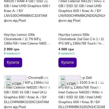
Ноутбук Lenovo 100e
Ноутбук Lenovo 500e
Chromebook / 11 TN 60Гц
Chromebook 2nd Gen 2 in 1 / 11
1366x768 / Intel Celeron N4020 /
IPS 60Гц 1366x768 Touch / Intel
RAM 4 GB / SSD 32 GB / Intel
Celeron N4120 / RAM 4 GB /
2 900 грн
4 000 грн
UHD Graphics 600 / Клас A- /
SSD 32 GB / Intel UHD Graphics
В наявності
В наявності
БУ
600 / Клас A- / БУ
Купити
Купити
з США
з США