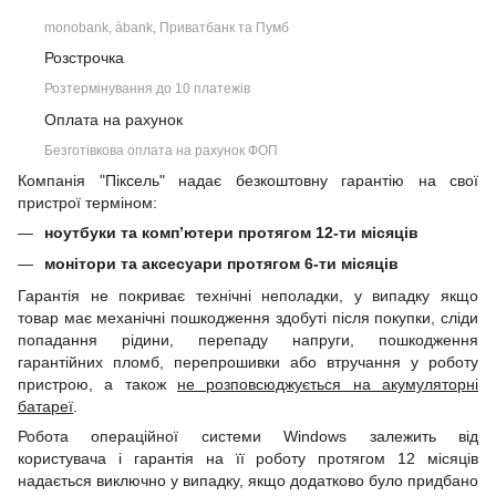
monobank, àbank, Приватбанк та Пумб
Розстрочка
Розтермінування до 10 платежів
Оплата на рахунок
Безготівкова оплата на рахунок ФОП
Компанія "Піксель" надає безкоштовну гарантію на свої
пристрої терміном:
ноутбуки та комп’ютери протягом 12-ти місяців
монітори та аксесуари протягом 6-ти місяців
Гарантія не покриває технічні неполадки, у випадку якщо
товар має механічні пошкодження здобуті після покупки, сліди
попадання рідини, перепаду напруги, пошкодження
гарантійних пломб, перепрошивки або втручання у роботу
пристрою, а також
не розповсюджується на акумуляторні
батареї
.
Робота операційної системи Windows залежить від
користувача і гарантія на її роботу протягом 12 місяців
надається виключно у випадку, якщо додатково було придбано