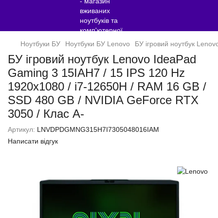
Ноутбуки БУ
Ноутбуки БУ Lenovo
БУ ігровий ноутбук Lenov
БУ ігровий ноутбук Lenovo IdeaPad
Gaming 3 15IAH7 / 15 IPS 120 Hz
1920x1080 / i7-12650H / RAM 16 GB /
SSD 480 GB / NVIDIA GeForce RTX
3050 / Клас A-
Артикул:
LNVDPDGMNG315H7I7305048016IAM
Написати відгук