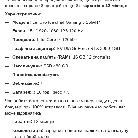
повністю справний пристрій та ще й з
гарантією 12 місяців
!
Характеристики:
Модель:
Lenovo IdeaPad Gaming 3 15IAH7
Екран:
15" [1920x1080] IPS 120 Hz
Процесор:
Intel Core i7-12650H
Графічний адаптер:
NVIDIA GeForce RTX 3050 4GB
Оперативна пам'ять (RAM):
16 GB / 2 слоти(ів)
Накопичувач:
SSD 480 GB
Підсвітка клавіатури:
+
Веб-камера:
+
Батарея:
3:16 год / знос 7%
Час роботи батареї тестовано в режимі перегляду відео в
браузері при 100% яскравості. В інших режимах роботи час
може відрізнятись.
Гарантія:
12 місяців
Комплектація:
зарядний пристрій, наліпки на клавіатуру,
гарантійний талон.