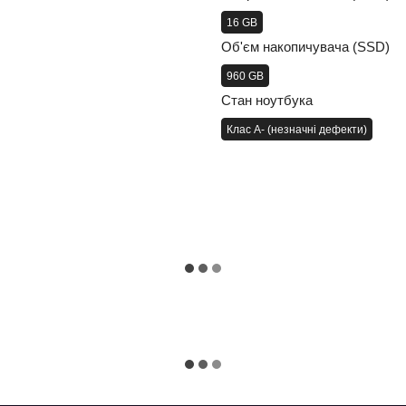
16 GB
Об'єм накопичувача (SSD)
960 GB
Стан ноутбука
Клас A- (незначні дефекти)