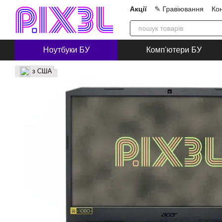
Перейти до основного контенту
Акції
✎ Гравіювання
Ко
Про нас
Блог
Співпра
Ноутбуки БУ
Комп'ютери БУ
з США