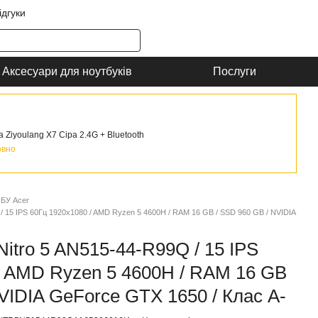
ідгуки
Аксесуари для ноутбуків
Послуги
Ziyoulang X7 Сіра 2.4G + Bluetooth
овно
 БУ Acer
 / 15 IPS 60Гц 1920x1080 / AMD Ryzen 5 4600H / RAM 16 GB / SSD 960 GB / NVIDIA
Nitro 5 AN515-44-R99Q / 15 IPS
/ AMD Ryzen 5 4600H / RAM 16 GB
VIDIA GeForce GTX 1650 / Клас A-