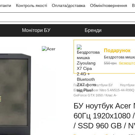
нтакти
Контроль якості
Оплата/доставка
Обмін/повернення
В
ця
Угода користувача
Монітори БУ
Бренди
Подарунок
Бездротова мишка 
550 грн
безкошт
Головна
Ноутбуки БУ
Ноутбуки
БУ ноутбук Acer Nitro 5 AN515-44-R99Q
GeForce GTX 1650 / Клас A-
БУ ноутбук Acer 
60Гц 1920x1080 
/ SSD 960 GB / N