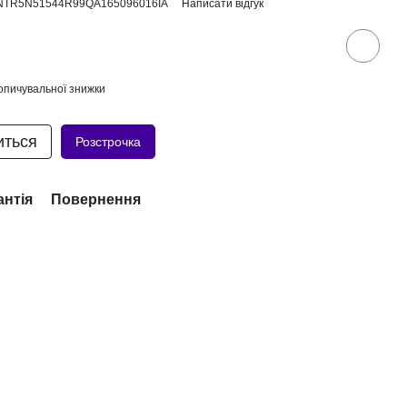
RNTR5N51544R99QA165096016IA
Написати відгук
опичувальної знижки
иться
Розстрочка
антія
Повернення