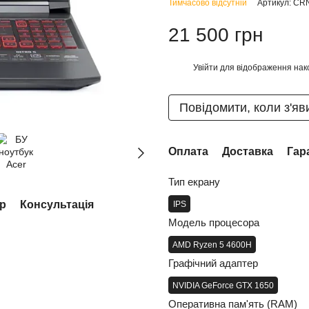
Тимчасово відсутній
Артикул: C
21 500 грн
Увійти
для відображення нак
%
Повідомити, коли з'яв
Оплата
Доставка
Гар
Тип екрану
ар
Консультація
IPS
Модель процесора
AMD Ryzen 5 4600H
Графічний адаптер
NVIDIA GeForce GTX 1650
Оперативна пам'ять (RAM)