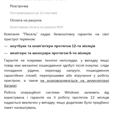
Розстрочка
Розтермінування до 10 платежів
Оплата на рахунок
Безготівкова оплата на рахунок ФОП
Компанія "Піксель" надає безкоштовну гарантію на свої
пристрої терміном:
ноутбуки та комп’ютери протягом 12-ти місяців
монітори та аксесуари протягом 6-ти місяців
Гарантія не покриває технічні неполадки, у випадку якщо
товар має механічні пошкодження здобуті після покупки, сліди
попадання рідини, перепаду напруги, пошкодження
гарантійних пломб, перепрошивки або втручання у роботу
пристрою, а також
не розповсюджується на акумуляторні
батареї
.
Робота операційної системи Windows залежить від
користувача і гарантія на її роботу протягом 12 місяців
надається виключно у випадку, якщо додатково було придбано
пакет налаштувань.