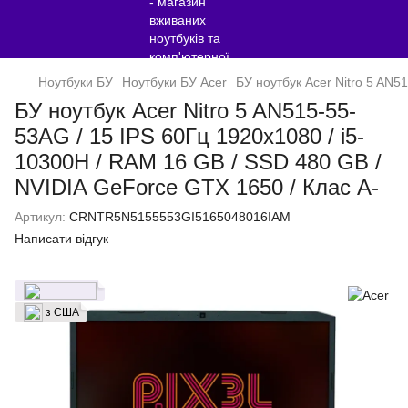
Ноутбуки БУ
Ноутбуки БУ Acer
БУ ноутбук Acer Nitro 5 AN5
БУ ноутбук Acer Nitro 5 AN515-55-
53AG / 15 IPS 60Гц 1920x1080 / i5-
10300H / RAM 16 GB / SSD 480 GB /
NVIDIA GeForce GTX 1650 / Клас A-
Артикул:
CRNTR5N5155553GI5165048016IAM
Написати відгук
з США