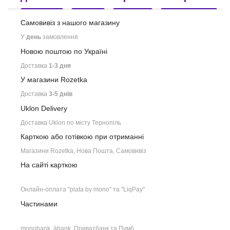
Самовивіз з нашого
магазину
У
день
замовлення
Новою поштою по Україні
Доставка
1-3 дня
У магазини Rozetka
Доставка
3-5 днів
Uklon Delivery
Доставка Uklon по місту Тернопіль
Карткою або готівкою при отриманні
Магазини Rozetka, Нова Пошта, Самовивіз
На сайті карткою
Онлайн-оплата "plata by mono" та "LiqPay"
Частинами
monobank, àbank, Приватбанк та Пумб