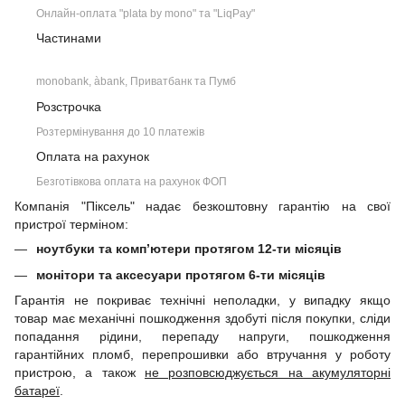
Онлайн-оплата "plata by mono" та "LiqPay"
Частинами
monobank, àbank, Приватбанк та Пумб
Розстрочка
Розтермінування до 10 платежів
Оплата на рахунок
Безготівкова оплата на рахунок ФОП
Компанія "Піксель" надає безкоштовну гарантію на свої
пристрої терміном:
ноутбуки та комп’ютери протягом 12-ти місяців
монітори та аксесуари протягом 6-ти місяців
Гарантія не покриває технічні неполадки, у випадку якщо
товар має механічні пошкодження здобуті після покупки, сліди
попадання рідини, перепаду напруги, пошкодження
гарантійних пломб, перепрошивки або втручання у роботу
пристрою, а також
не розповсюджується на акумуляторні
батареї
.