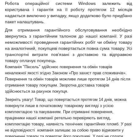
Робота операційної системи Windows залежить від
користувача і гарантія на її роботу протягом 12 місяців
надається виключно у випадку, якщо додатково було придбано
пакет налаштувань.
Для отримання гарантійного обслуговування необхідно
звернутись з гарантійним талоном до нашої компанії. У разі
неможливості проведення гарантійних робіт чи обміну товару
на аналогічний, покупцеві повертається повна сума товару. Усі
транспортні витрати пов’язані з доставкою та відправкою
товару оплачує покупець.
Компанія "Піксель" здійснює повернення та обмін товарів
неналежної якості згідно Законом «Про захист прав споживачів».
Повернення та обмін товарів можливе лише протягом 14 днів після
отримання товару покупцем. Зворотна доставка товарів
здійснюється за рахунок покупця.
Зверніть увагу! Товар, що повертається протягом 14 днів, можна
повернути лише в початковому товарному вигляді з усією
комплектацією та пакуванням. При отриманні повернення,
працівники нашої компанії ретельно перевіряють вигляд,
комплектацію товару, наявність технічних гарантійних пломб. У разі
не відповідності компанія залишає за собою право відмовити у
поверненні товару та повертає його покупцеві. У разі не сплати