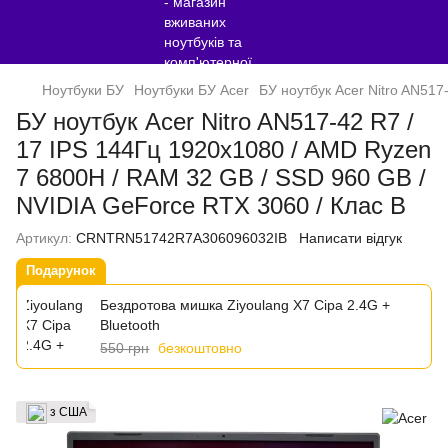
Ноутбуки БУ
Ноутбуки БУ Acer
БУ ноутбук Acer Nitro AN517
БУ ноутбук Acer Nitro AN517-42 R7 /
17 IPS 144Гц 1920x1080 / AMD Ryzen
7 6800H / RAM 32 GB / SSD 960 GB /
NVIDIA GeForce RTX 3060 / Клас B
Артикул:
CRNTRN51742R7A306096032IB
Написати відгук
Подарунок
Бездротова мишка Ziyoulang X7 Сіра 2.4G +
Bluetooth
550 грн
безкоштовно
з США