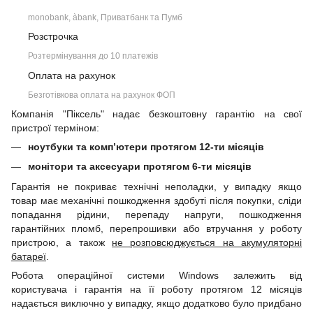
monobank, àbank, Приватбанк та Пумб
Розстрочка
Розтермінування до 10 платежів
Оплата на рахунок
Безготівкова оплата на рахунок ФОП
Компанія "Піксель" надає безкоштовну гарантію на свої
пристрої терміном:
ноутбуки та комп’ютери протягом 12-ти місяців
монітори та аксесуари протягом 6-ти місяців
Гарантія не покриває технічні неполадки, у випадку якщо
товар має механічні пошкодження здобуті після покупки, сліди
попадання рідини, перепаду напруги, пошкодження
гарантійних пломб, перепрошивки або втручання у роботу
пристрою, а також
не розповсюджується на акумуляторні
батареї
.
Робота операційної системи Windows залежить від
користувача і гарантія на її роботу протягом 12 місяців
надається виключно у випадку, якщо додатково було придбано