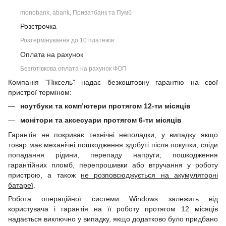
monobank, àbank, Приватбанк та Пумб
Розстрочка
Розтермінування до 10 платежів
Оплата на рахунок
Безготівкова оплата на рахунок ФОП
Компанія "Піксель" надає безкоштовну гарантію на свої
пристрої терміном:
ноутбуки та комп’ютери протягом 12-ти місяців
монітори та аксесуари протягом 6-ти місяців
Гарантія не покриває технічні неполадки, у випадку якщо
товар має механічні пошкодження здобуті після покупки, сліди
попадання рідини, перепаду напруги, пошкодження
гарантійних пломб, перепрошивки або втручання у роботу
пристрою, а також
не розповсюджується на акумуляторні
батареї
.
Робота операційної системи Windows залежить від
користувача і гарантія на її роботу протягом 12 місяців
надається виключно у випадку, якщо додатково було придбано