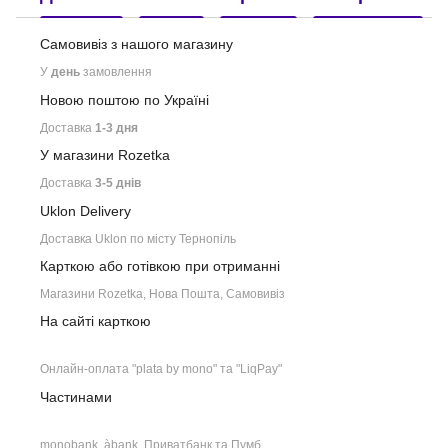
Самовивіз з нашого
магазину
У
день
замовлення
Новою поштою по Україні
Доставка
1-3 дня
У магазини Rozetka
Доставка
3-5 днів
Uklon Delivery
Доставка Uklon по місту Тернопіль
Карткою або готівкою при отриманні
Магазини Rozetka, Нова Пошта, Самовивіз
На сайті карткою
Онлайн-оплата "plata by mono" та "LiqPay"
Частинами
monobank, àbank, Приватбанк та Пумб