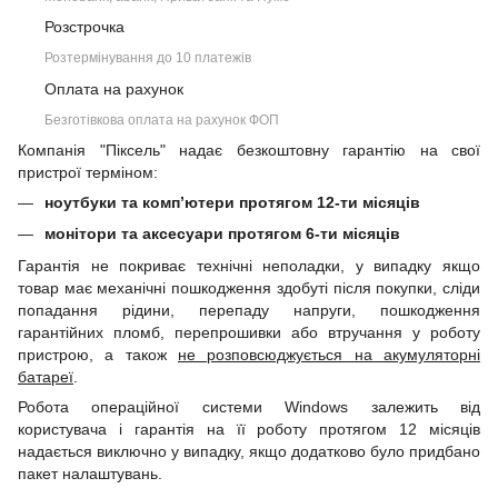
Розстрочка
Розтермінування до 10 платежів
Оплата на рахунок
Безготівкова оплата на рахунок ФОП
Компанія "Піксель" надає безкоштовну гарантію на свої
пристрої терміном:
ноутбуки та комп’ютери протягом 12-ти місяців
монітори та аксесуари протягом 6-ти місяців
Гарантія не покриває технічні неполадки, у випадку якщо
товар має механічні пошкодження здобуті після покупки, сліди
попадання рідини, перепаду напруги, пошкодження
гарантійних пломб, перепрошивки або втручання у роботу
пристрою, а також
не розповсюджується на акумуляторні
батареї
.
Робота операційної системи Windows залежить від
користувача і гарантія на її роботу протягом 12 місяців
надається виключно у випадку, якщо додатково було придбано
пакет налаштувань.