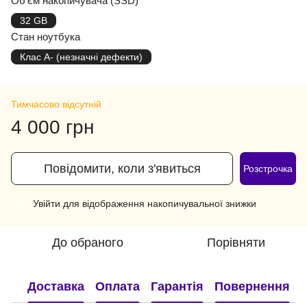
Об'єм накопичувача (SSD)
32 GB
Стан ноутбука
Клас A- (незначні дефекти)
Тимчасово відсутній
4 000 грн
Повідомити, коли з'явиться
Розстрочка
Увійти
для відображення накопичувальної знижки
%
До обраного
Порівняти
Доставка
Оплата
Гарантія
Повернення