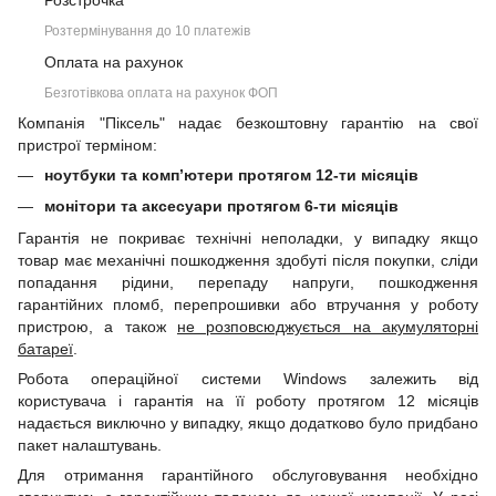
Розстрочка
Розтермінування до 10 платежів
Оплата на рахунок
Безготівкова оплата на рахунок ФОП
Компанія "Піксель" надає безкоштовну гарантію на свої
пристрої терміном:
ноутбуки та комп’ютери протягом 12-ти місяців
монітори та аксесуари протягом 6-ти місяців
Гарантія не покриває технічні неполадки, у випадку якщо
товар має механічні пошкодження здобуті після покупки, сліди
попадання рідини, перепаду напруги, пошкодження
гарантійних пломб, перепрошивки або втручання у роботу
пристрою, а також
не розповсюджується на акумуляторні
батареї
.
Робота операційної системи Windows залежить від
користувача і гарантія на її роботу протягом 12 місяців
надається виключно у випадку, якщо додатково було придбано
пакет налаштувань.
Для отримання гарантійного обслуговування необхідно