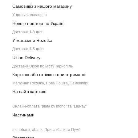
Самовивіз з нашого
магазину
У
день
замовлення
Новою поштою по Україні
Доставка
1-3 дня
У магазини Rozetka
Доставка
3-5 днів
Uklon Delivery
Доставка Uklon по місту Тернопіль
Карткою або готівкою при отриманні
Магазини Rozetka, Нова Пошта, Самовивіз
На сайті карткою
Онлайн-оплата "plata by mono" та "LiqPay"
Частинами
monobank, àbank, Приватбанк та Пумб