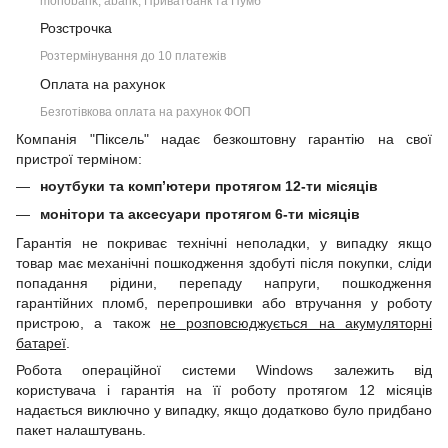
monobank, àbank, Приватбанк та Пумб
Розстрочка
Розтермінування до 10 платежів
Оплата на рахунок
Безготівкова оплата на рахунок ФОП
Компанія "Піксель" надає безкоштовну гарантію на свої
пристрої терміном:
ноутбуки та комп’ютери протягом 12-ти місяців
монітори та аксесуари протягом 6-ти місяців
Гарантія не покриває технічні неполадки, у випадку якщо
товар має механічні пошкодження здобуті після покупки, сліди
попадання рідини, перепаду напруги, пошкодження
гарантійних пломб, перепрошивки або втручання у роботу
пристрою, а також
не розповсюджується на акумуляторні
батареї
.
Робота операційної системи Windows залежить від
користувача і гарантія на її роботу протягом 12 місяців
надається виключно у випадку, якщо додатково було придбано
пакет налаштувань.