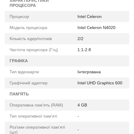
ХАРАКТЕРИСТИКИ
ПРОЦЕСОРА
Процесор
Intel Celeron
Модель процесора
Intel Celeron N4020
Кількість ядер/потоків
2/2
Частота процесора (Ггц)
1.1-2.8
ГРАФІКА
Тип відеокарти
Інтегрована
Графічний адаптер
Intel UHD Graphics 600
ПАМ'ЯТЬ
Оперативна пам'ять (RAM)
4 GB
Тип оперативної пам'яті
-
Роз'єми оперативної пам'яті
-
(шт)