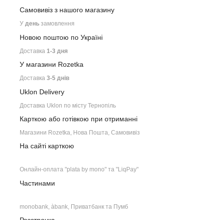
Самовивіз з нашого
магазину
У
день
замовлення
Новою поштою по Україні
Доставка
1-3 дня
У магазини Rozetka
Доставка
3-5 днів
Uklon Delivery
Доставка Uklon по місту Тернопіль
Карткою або готівкою при отриманні
Магазини Rozetka, Нова Пошта, Самовивіз
На сайті карткою
Онлайн-оплата "plata by mono" та "LiqPay"
Частинами
monobank, àbank, Приватбанк та Пумб