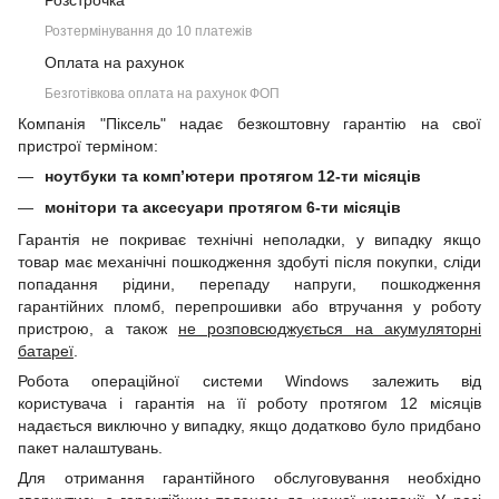
Розстрочка
Розтермінування до 10 платежів
Оплата на рахунок
Безготівкова оплата на рахунок ФОП
Компанія "Піксель" надає безкоштовну гарантію на свої
пристрої терміном:
ноутбуки та комп’ютери протягом 12-ти місяців
монітори та аксесуари протягом 6-ти місяців
Гарантія не покриває технічні неполадки, у випадку якщо
товар має механічні пошкодження здобуті після покупки, сліди
попадання рідини, перепаду напруги, пошкодження
гарантійних пломб, перепрошивки або втручання у роботу
пристрою, а також
не розповсюджується на акумуляторні
батареї
.
Робота операційної системи Windows залежить від
користувача і гарантія на її роботу протягом 12 місяців
надається виключно у випадку, якщо додатково було придбано
пакет налаштувань.
Для отримання гарантійного обслуговування необхідно