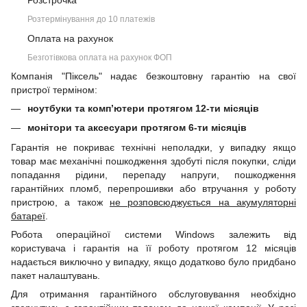
Розстрочка
Розтермінування до 10 платежів
Оплата на рахунок
Безготівкова оплата на рахунок ФОП
Компанія "Піксель" надає безкоштовну гарантію на свої
пристрої терміном:
ноутбуки та комп’ютери протягом 12-ти місяців
монітори та аксесуари протягом 6-ти місяців
Гарантія не покриває технічні неполадки, у випадку якщо
товар має механічні пошкодження здобуті після покупки, сліди
попадання рідини, перепаду напруги, пошкодження
гарантійних пломб, перепрошивки або втручання у роботу
пристрою, а також
не розповсюджується на акумуляторні
батареї
.
Робота операційної системи Windows залежить від
користувача і гарантія на її роботу протягом 12 місяців
надається виключно у випадку, якщо додатково було придбано
пакет налаштувань.
Для отримання гарантійного обслуговування необхідно