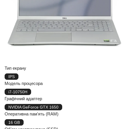
Тип екрану
IPS
Модель процесора
i7-10750H
Графічний адаптер
NVIDIA GeForce GTX 1650
Оперативна пам'ять (RAM)
16 GB