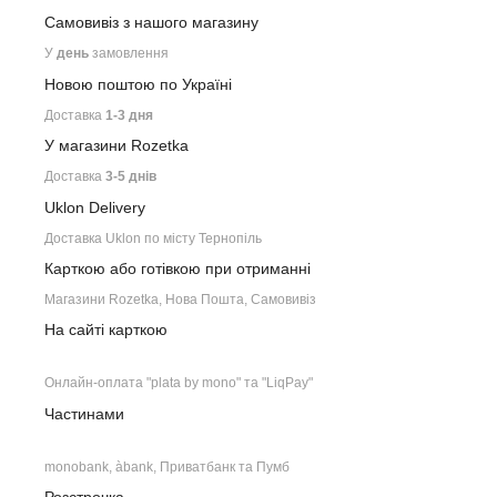
Самовивіз з нашого
магазину
У
день
замовлення
Новою поштою по Україні
Доставка
1-3 дня
У магазини Rozetka
Доставка
3-5 днів
Uklon Delivery
Доставка Uklon по місту Тернопіль
Карткою або готівкою при отриманні
Магазини Rozetka, Нова Пошта, Самовивіз
На сайті карткою
Онлайн-оплата "plata by mono" та "LiqPay"
Частинами
monobank, àbank, Приватбанк та Пумб