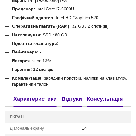
Екран:
14" [1920x1080] IPS
Процесор:
Intel Core i7-6600U
Графічний адаптер:
Intel HD Graphics 520
Оперативна пам'ять (RAM):
32 GB / 2 слоти(ів)
Накопичувач:
SSD 480 GB
Підсвітка клавіатури:
-
Веб-камера:
-
Батарея:
знос 13%
Гарантія:
12 місяців
Комплектація:
зарядний пристрій, наліпки на клавіатуру,
гарантійний талон.
Характеристики
Відгуки
Консультація
ЕКРАН
Діагональ екрану
14 "