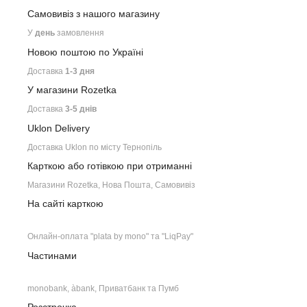
Самовивіз з нашого
магазину
У
день
замовлення
Новою поштою по Україні
Доставка
1-3 дня
У магазини Rozetka
Доставка
3-5 днів
Uklon Delivery
Доставка Uklon по місту Тернопіль
Карткою або готівкою при отриманні
Магазини Rozetka, Нова Пошта, Самовивіз
На сайті карткою
Онлайн-оплата "plata by mono" та "LiqPay"
Частинами
monobank, àbank, Приватбанк та Пумб