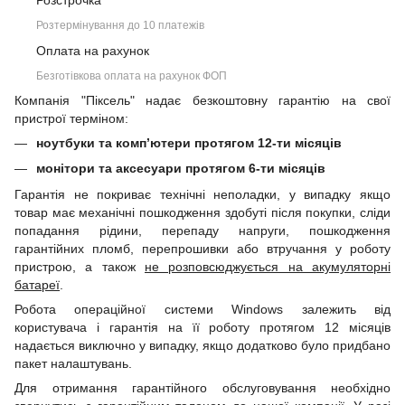
Розстрочка
Розтермінування до 10 платежів
Оплата на рахунок
Безготівкова оплата на рахунок ФОП
Компанія "Піксель" надає безкоштовну гарантію на свої
пристрої терміном:
ноутбуки та комп’ютери протягом 12-ти місяців
монітори та аксесуари протягом 6-ти місяців
Гарантія не покриває технічні неполадки, у випадку якщо
товар має механічні пошкодження здобуті після покупки, сліди
попадання рідини, перепаду напруги, пошкодження
гарантійних пломб, перепрошивки або втручання у роботу
пристрою, а також
не розповсюджується на акумуляторні
батареї
.
Робота операційної системи Windows залежить від
користувача і гарантія на її роботу протягом 12 місяців
надається виключно у випадку, якщо додатково було придбано
пакет налаштувань.
Для отримання гарантійного обслуговування необхідно