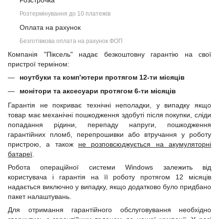
Розстрочка
Розтермінування до 10 платежів
Оплата на рахунок
Безготівкова оплата на рахунок ФОП
Компанія "Піксель" надає безкоштовну гарантію на свої
пристрої терміном:
ноутбуки та комп’ютери протягом 12-ти місяців
монітори та аксесуари протягом 6-ти місяців
Гарантія не покриває технічні неполадки, у випадку якщо
товар має механічні пошкодження здобуті після покупки, сліди
попадання рідини, перепаду напруги, пошкодження
гарантійних пломб, перепрошивки або втручання у роботу
пристрою, а також
не розповсюджується на акумуляторні
батареї
.
Робота операційної системи Windows залежить від
користувача і гарантія на її роботу протягом 12 місяців
надається виключно у випадку, якщо додатково було придбано
пакет налаштувань.
Для отримання гарантійного обслуговування необхідно