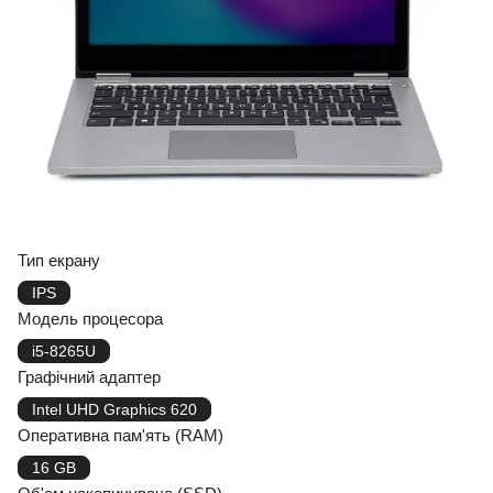
Тип екрану
IPS
Модель процесора
i5-8265U
Графічний адаптер
Intel UHD Graphics 620
Оперативна пам'ять (RAM)
16 GB