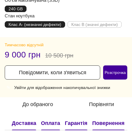
Об'єм накопичувача (SSD)
240 GB
Стан ноутбука
Клас A- (незначні дефекти)
Клас B (значні дефекти)
Тимчасово відсутній
9 000 грн
10 500 грн
Повідомити, коли з'явиться
Розстрочка
Увійти
для відображення накопичувальної знижки
%
До обраного
Порівняти
Доставка
Оплата
Гарантія
Повернення