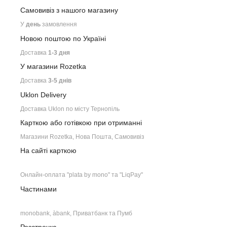
Самовивіз з нашого
магазину
У
день
замовлення
Новою поштою по Україні
Доставка
1-3 дня
У магазини Rozetka
Доставка
3-5 днів
Uklon Delivery
Доставка Uklon по місту Тернопіль
Карткою або готівкою при отриманні
Магазини Rozetka, Нова Пошта, Самовивіз
На сайті карткою
Онлайн-оплата "plata by mono" та "LiqPay"
Частинами
monobank, àbank, Приватбанк та Пумб