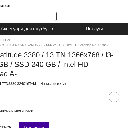
ідгуки
Аксесуари для ноутбуків
Послуги
БУ Dell
66x768 / i3-6006U / RAM 16 GB / SSD 240 GB / Intel HD Graphics 520 / Клас A-
atitude 3380 / 13 TN 1366x768 / i3-
B / SSD 240 GB / Intel HD
ас A-
LLTTD3380I324016TAM
Написати відгук
опичувальної знижки
иться
Розстрочка