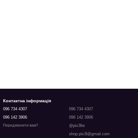
Контактна інформація
096 734 4307
096 734 4307
096 142 3906
096 142 3906
@pix3lte
Передзвонити вам?
shop.pix3l@gmail.com