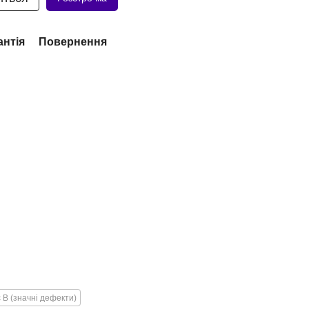
антія
Повернення
 B (значні дефекти)