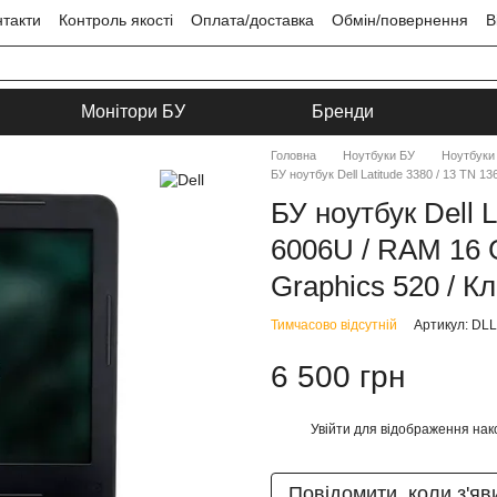
нтакти
Контроль якості
Оплата/доставка
Обмін/повернення
В
ця
Угода користувача
Монітори БУ
Бренди
Головна
Ноутбуки БУ
Ноутбуки 
БУ ноутбук Dell Latitude 3380 / 13 TN 13
БУ ноутбук Dell L
6006U / RAM 16 G
Graphics 520 / Кл
Тимчасово відсутній
Артикул: DL
6 500 грн
Увійти
для відображення нак
%
Повідомити, коли з'яв