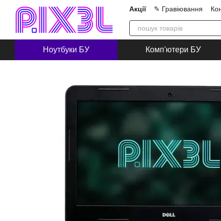
Перейти до основного контенту
Акції
✎ Гравіювання
Ко
Про нас
Блог
Співпра
Ноутбуки БУ
Комп'ютери БУ