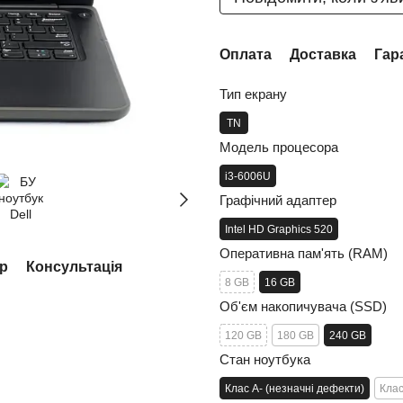
Оплата
Доставка
Гар
Тип екрану
TN
Модель процесора
i3-6006U
Графічний адаптер
Intel HD Graphics 520
Оперативна пам'ять (RAM)
ар
Консультація
8 GB
16 GB
Об'єм накопичувача (SSD)
120 GB
180 GB
240 GB
Стан ноутбука
Клас A- (незначні дефекти)
Клас