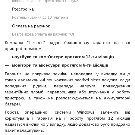
monobank, àbank, Приватбанк та Пумб
Розстрочка
Розтермінування до 10 платежів
Оплата на рахунок
Безготівкова оплата на рахунок ФОП
Компанія "Піксель" надає безкоштовну гарантію на свої
пристрої терміном:
ноутбуки та комп’ютери протягом 12-ти місяців
монітори та аксесуари протягом 6-ти місяців
Гарантія не покриває технічні неполадки, у випадку якщо
товар має механічні пошкодження здобуті після покупки, сліди
попадання рідини, перепаду напруги, пошкодження
гарантійних пломб, перепрошивки або втручання у роботу
пристрою, а також
не розповсюджується на акумуляторні
батареї
.
Робота операційної системи Windows залежить від
користувача і гарантія на її роботу протягом 12 місяців
надається виключно у випадку, якщо додатково було придбано
пакет налаштувань.