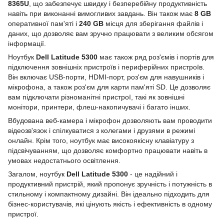
8365U
, що забезпечує швидку і безперебійну продуктивність
навіть при виконанні вимогливих завдань. Він також має
8 GB
оперативної пам'яті і
240 GB
місця для зберігання файлів і
даних, що дозволяє вам зручно працювати з великим обсягом
інформації.
Ноутбук
Dell Latitude 5300
має також ряд роз'ємів і портів для
підключення зовнішніх пристроїв і периферійних пристроїв.
Він включає USB-порти, HDMI-порт, роз'єм для навушників і
мікрофона, а також роз'єм для карти пам'яті SD. Це дозволяє
вам підключати різноманітні пристрої, такі як зовнішні
монітори, принтери, флеш-накопичувачі і багато інших.
Вбудована веб-камера і мікрофон дозволяють вам проводити
відеозв'язок і спілкуватися з колегами і друзями в режимі
онлайн. Крім того, ноутбук має високоякісну клавіатуру з
підсвічуванням, що дозволяє комфортно працювати навіть в
умовах недостатнього освітлення.
Загалом, ноутбук
Dell Latitude 5300
- це надійний і
продуктивний пристрій, який пропонує зручність і потужність в
стильному і компактному дизайні. Він ідеально підходить для
бізнес-користувачів, які цінують якість і ефективність в одному
пристрої.