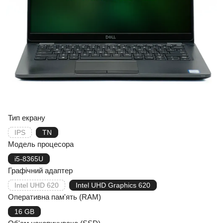
Тип екрану
IPS
TN
Модель процесора
i5-8365U
Графічний адаптер
Intel UHD 620
Intel UHD Graphics 620
Оперативна пам'ять (RAM)
16 GB