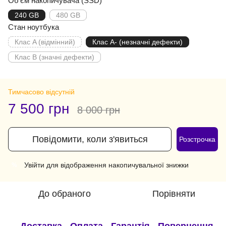
Об'єм накопичувача (SSD)
240 GB
480 GB
Стан ноутбука
Клас A (відмінний)
Клас A- (незначні дефекти)
Клас B (значні дефекти)
Тимчасово відсутній
7 500 грн
8 000 грн
Повідомити, коли з'явиться
Розстрочка
Увійти
для відображення накопичувальної знижки
%
До обраного
Порівняти
Доставка
Оплата
Гарантія
Повернення