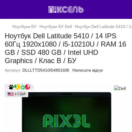
Ноутбуки БУ
Ноутбуки БУ Dell
Ноутбук Dell Latitude 5410 / 
Ноутбук Dell Latitude 5410 / 14 IPS
60Гц 1920x1080 / i5-10210U / RAM 16
GB / SSD 480 GB / Intel UHD
Graphics / Клас B / БУ
Артикул:
DLLLTTD5410I548016IB
Написати відгук
з США