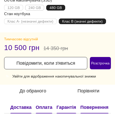
Об'єм накопичувача (SSD)
120 GB
240 GB
480 GB
Стан ноутбука
Клас A- (незначні дефекти)
Клас B (значні дефекти)
Тимчасово відсутній
10 500 грн
14 350 грн
Повідомити, коли з'явиться
Розстрочка
Увійти
для відображення накопичувальної знижки
%
До обраного
Порівняти
Доставка
Оплата
Гарантія
Повернення