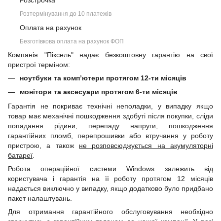
Розстрочка
Розтермінування до 10 платежів
Оплата на рахунок
Безготівкова оплата на рахунок ФОП
Компанія "Піксель" надає безкоштовну гарантію на свої
пристрої терміном:
ноутбуки та комп’ютери протягом 12-ти місяців
монітори та аксесуари протягом 6-ти місяців
Гарантія не покриває технічні неполадки, у випадку якщо
товар має механічні пошкодження здобуті після покупки, сліди
попадання рідини, перепаду напруги, пошкодження
гарантійних пломб, перепрошивки або втручання у роботу
пристрою, а також
не розповсюджується на акумуляторні
батареї
.
Робота операційної системи Windows залежить від
користувача і гарантія на її роботу протягом 12 місяців
надається виключно у випадку, якщо додатково було придбано
пакет налаштувань.
Для отримання гарантійного обслуговування необхідно