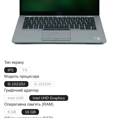
Тип екрану
IPS
TN
Модель процесора
i5-10210U
i5-10310U
Графічний адаптер
Intel UHD
Intel UHD Graphics
Оперативна пам'ять (RAM)
8 GB
16 GB