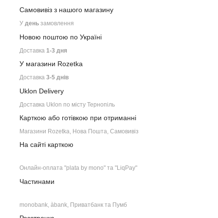
Самовивіз з нашого
магазину
У
день
замовлення
Новою поштою по Україні
Доставка
1-3 дня
У магазини Rozetka
Доставка
3-5 днів
Uklon Delivery
Доставка Uklon по місту Тернопіль
Карткою або готівкою при отриманні
Магазини Rozetka, Нова Пошта, Самовивіз
На сайті карткою
Онлайн-оплата "plata by mono" та "LiqPay"
Частинами
monobank, àbank, Приватбанк та Пумб