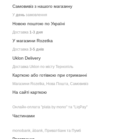
Самовивіз з нашого
магазину
У
день
замовлення
Новою поштою по Україні
Доставка
1-3 дня
У магазини Rozetka
Доставка
3-5 днів
Uklon Delivery
Доставка Uklon по місту Тернопіль
Карткою або готівкою при отриманні
Магазини Rozetka, Нова Пошта, Самовивіз
На сайті карткою
Онлайн-оплата "plata by mono" та "LiqPay"
Частинами
monobank, àbank, Приватбанк та Пумб