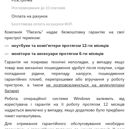
Розстрочка
Розтермінування до 10 платежів
Оплата на рахунок
Безготівкова оплата на рахунок ФОП
Компанія "Піксель" надає безкоштовну гарантію на свої
пристрої терміном:
ноутбуки та комп’ютери протягом 12-ти місяців
монітори та аксесуари протягом 6-ти місяців
Гарантія не покриває технічні неполадки, у випадку якщо
товар має механічні пошкодження здобуті після покупки, сліди
попадання рідини, перепаду напруги, пошкодження
гарантійних пломб, перепрошивки або втручання у роботу
пристрою, а також
не розповсюджується на акумуляторні
батареї
.
Робота операційної системи Windows залежить від
користувача і гарантія на її роботу протягом 12 місяців
надається виключно у випадку, якщо додатково було придбано
пакет налаштувань.
Для отримання гарантійного обслуговування необхідно