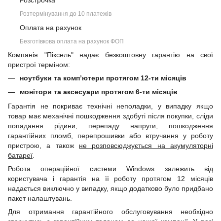
Розстрочка
Розтермінування до 10 платежів
Оплата на рахунок
Безготівкова оплата на рахунок ФОП
Компанія "Піксель" надає безкоштовну гарантію на свої
пристрої терміном:
ноутбуки та комп’ютери протягом 12-ти місяців
монітори та аксесуари протягом 6-ти місяців
Гарантія не покриває технічні неполадки, у випадку якщо
товар має механічні пошкодження здобуті після покупки, сліди
попадання рідини, перепаду напруги, пошкодження
гарантійних пломб, перепрошивки або втручання у роботу
пристрою, а також
не розповсюджується на акумуляторні
батареї
.
Робота операційної системи Windows залежить від
користувача і гарантія на її роботу протягом 12 місяців
надається виключно у випадку, якщо додатково було придбано
пакет налаштувань.
Для отримання гарантійного обслуговування необхідно