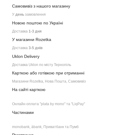
Самовивіз з нашого
магазину
У
день
замовлення
Новою поштою по Україні
Доставка
1-3 дня
У магазини Rozetka
Доставка
3-5 днів
Uklon Delivery
Доставка Uklon по місту Тернопіль
Карткою або готівкою при отриманні
Магазини Rozetka, Нова Пошта, Самовивіз
На сайті карткою
Онлайн-оплата "plata by mono" та "LiqPay"
Частинами
monobank, àbank, Приватбанк та Пумб