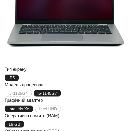
Тип екрану
IPS
Модель процесора
i3-1125G4
i5-1145G7
Графічний адаптер
Intel Iris Xe
Intel UHD
Оперативна пам'ять (RAM)
16 GB