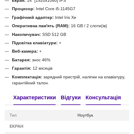
Екран:
14" [1920x1080] IPS
Процесор:
Intel Core i5-1145G7
Графічний адаптер:
Intel Iris Xe
Оперативна пам'ять (RAM):
16 GB / 2 слоти(ів)
Накопичувач:
SSD 512 GB
Підсвітка клавіатури:
+
Веб-камера:
+
Батарея:
знос 46%
Гарантія:
12 місяців
Комплектація:
зарядний пристрій, наліпки на клавіатуру,
гарантійний талон.
Характеристики
Відгуки
Консультація
Тип
Ноутбук
ЕКРАН