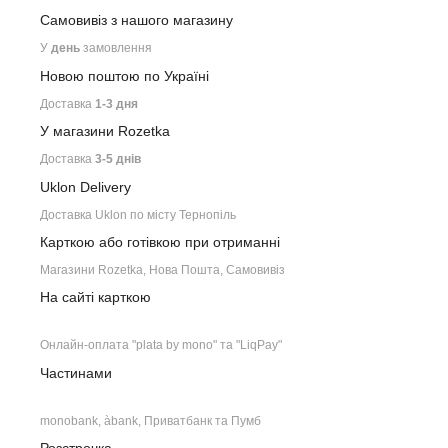
Самовивіз з нашого
магазину
У
день
замовлення
Новою поштою по Україні
Доставка
1-3 дня
У магазини Rozetka
Доставка
3-5 днів
Uklon Delivery
Доставка Uklon по місту Тернопіль
Карткою або готівкою при отриманні
Магазини Rozetka, Нова Пошта, Самовивіз
На сайті карткою
Онлайн-оплата "plata by mono" та "LiqPay"
Частинами
monobank, àbank, Приватбанк та Пумб