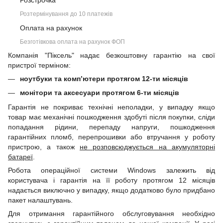
Розстрочка
Розтермінування до 10 платежів
Оплата на рахунок
Безготівкова оплата на рахунок ФОП
Компанія "Піксель" надає безкоштовну гарантію на свої
пристрої терміном:
ноутбуки та комп’ютери протягом 12-ти місяців
монітори та аксесуари протягом 6-ти місяців
Гарантія не покриває технічні неполадки, у випадку якщо
товар має механічні пошкодження здобуті після покупки, сліди
попадання рідини, перепаду напруги, пошкодження
гарантійних пломб, перепрошивки або втручання у роботу
пристрою, а також
не розповсюджується на акумуляторні
батареї
.
Робота операційної системи Windows залежить від
користувача і гарантія на її роботу протягом 12 місяців
надається виключно у випадку, якщо додатково було придбано
пакет налаштувань.
Для отримання гарантійного обслуговування необхідно