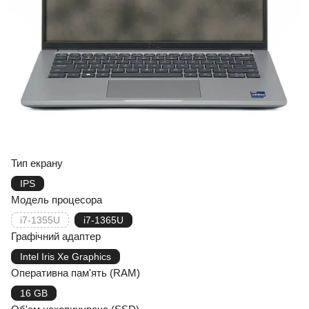
Тип екрану
IPS
Модель процесора
i7-1355U
i7-1365U
Графічний адаптер
Intel Iris Xe Graphics
Оперативна пам'ять (RAM)
16 GB