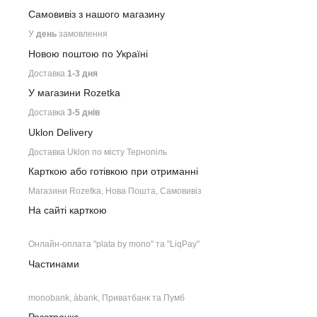
Самовивіз з нашого
магазину
У
день
замовлення
Новою поштою по Україні
Доставка
1-3 дня
У магазини Rozetka
Доставка
3-5 днів
Uklon Delivery
Доставка Uklon по місту Тернопіль
Карткою або готівкою при отриманні
Магазини Rozetka, Нова Пошта, Самовивіз
На сайті карткою
Онлайн-оплата "plata by mono" та "LiqPay"
Частинами
monobank, àbank, Приватбанк та Пумб