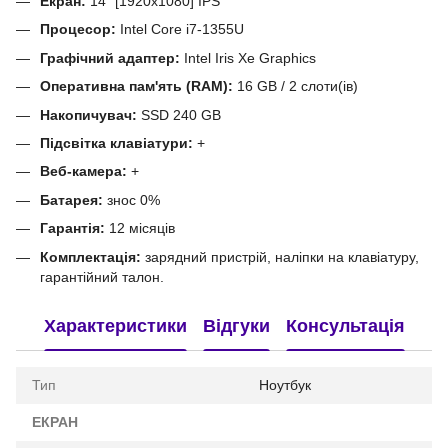
Екран:
14" [1920x1080] IPS
Процесор:
Intel Core i7-1355U
Графічний адаптер:
Intel Iris Xe Graphics
Оперативна пам'ять (RAM):
16 GB / 2 слоти(ів)
Накопичувач:
SSD 240 GB
Підсвітка клавіатури:
+
Веб-камера:
+
Батарея:
знос 0%
Гарантія:
12 місяців
Комплектація:
зарядний пристрій, наліпки на клавіатуру,
гарантійний талон.
Характеристики
Відгуки
Консультація
Тип
Ноутбук
ЕКРАН