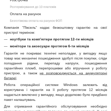
Розстрочка
Розтермінування до 10 платежів
Оплата на рахунок
Безготівкова оплата на рахунок ФОП
Компанія "Піксель" надає безкоштовну гарантію на свої
пристрої терміном:
ноутбуки та комп’ютери протягом 12-ти місяців
монітори та аксесуари протягом 6-ти місяців
Гарантія не покриває технічні неполадки, у випадку якщо
товар має механічні пошкодження здобуті після покупки, сліди
попадання рідини, перепаду напруги, пошкодження
гарантійних пломб, перепрошивки або втручання у роботу
пристрою, а також
не розповсюджується на акумуляторні
батареї
.
Робота операційної системи Windows залежить від
користувача і гарантія на її роботу протягом 12 місяців
надається виключно у випадку, якщо додатково було придбано
пакет налаштувань.
Для отримання гарантійного обслуговування необхідно