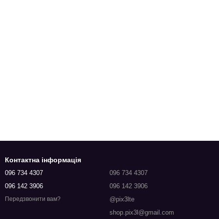
Контактна інформація
096 734 4307
096 734 4307
096 142 3906
096 142 3906
@pix3lte
Передзвонити вам?
shop.pix3l@gmail.com