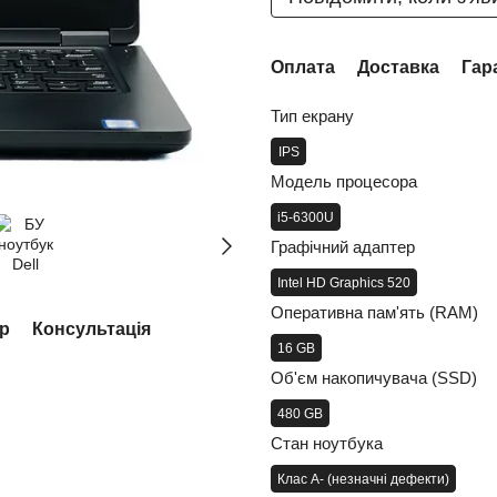
Оплата
Доставка
Гар
Тип екрану
IPS
Модель процесора
i5-6300U
Графічний адаптер
Intel HD Graphics 520
Оперативна пам'ять (RAM)
ар
Консультація
16 GB
Об'єм накопичувача (SSD)
480 GB
Стан ноутбука
Клас A- (незначні дефекти)