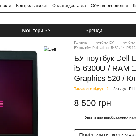
нтакти
Контроль якості
Оплата/доставка
Обмін/повернення
В
ця
Угода користувача
Монітори БУ
Бренди
Головна
Ноутбуки БУ
Ноутбуки 
БУ ноутбук Dell Latitude 5480 / 14 IPS 1
БУ ноутбук Dell L
i5-6300U / RAM 1
Graphics 520 / Кл
Тимчасово відсутній
Артикул: DL
8 500 грн
Увійти
для відображення нак
%
Повідомити, коли з'яв