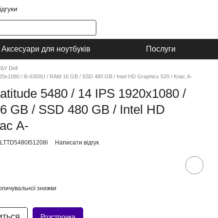
ідгуки
Аксесуари для ноутбуків
Послуги
БУ Dell
920x1080 / i5-6300U / RAM 16 GB / SSD 480 GB / Intel HD Graphics 520 / Клас A-
atitude 5480 / 14 IPS 1920x1080 /
6 GB / SSD 480 GB / Intel HD
ас A-
LLTTD5480I51208I
Написати відгук
опичувальної знижки
иться
Розстрочка