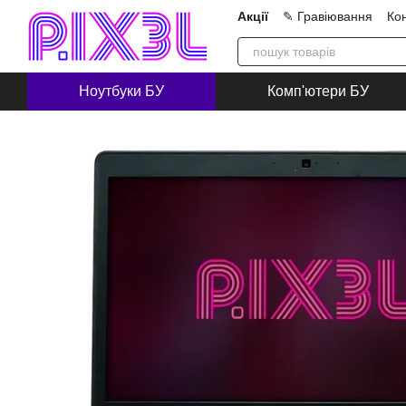
Перейти до основного контенту
Акції
✎ Гравіювання
Ко
Про нас
Блог
Співпра
Ноутбуки БУ
Комп'ютери БУ