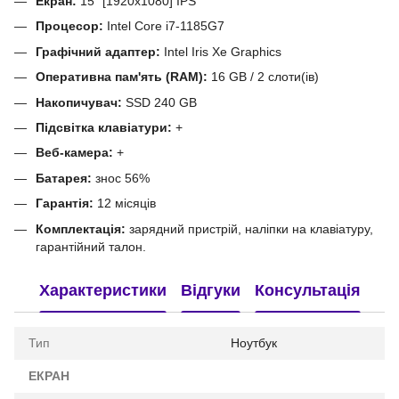
Екран:
15" [1920x1080] IPS
Процесор:
Intel Core i7-1185G7
Графічний адаптер:
Intel Iris Xe Graphics
Оперативна пам'ять (RAM):
16 GB / 2 слоти(ів)
Накопичувач:
SSD 240 GB
Підсвітка клавіатури:
+
Веб-камера:
+
Батарея:
знос 56%
Гарантія:
12 місяців
Комплектація:
зарядний пристрій, наліпки на клавіатуру,
гарантійний талон.
Характеристики
Відгуки
Консультація
Тип
Ноутбук
ЕКРАН