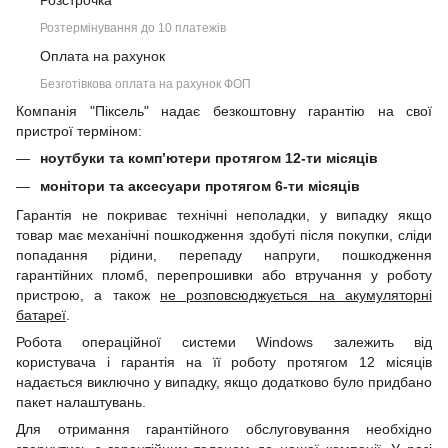
Розстрочка
Розтермінування до 10 платежів
Оплата на рахунок
Безготівкова оплата на рахунок ФОП
Компанія "Піксель" надає безкоштовну гарантію на свої
пристрої терміном:
ноутбуки та комп’ютери протягом 12-ти місяців
монітори та аксесуари протягом 6-ти місяців
Гарантія не покриває технічні неполадки, у випадку якщо
товар має механічні пошкодження здобуті після покупки, сліди
попадання рідини, перепаду напруги, пошкодження
гарантійних пломб, перепрошивки або втручання у роботу
пристрою, а також
не розповсюджується на акумуляторні
батареї
.
Робота операційної системи Windows залежить від
користувача і гарантія на її роботу протягом 12 місяців
надається виключно у випадку, якщо додатково було придбано
пакет налаштувань.
Для отримання гарантійного обслуговування необхідно