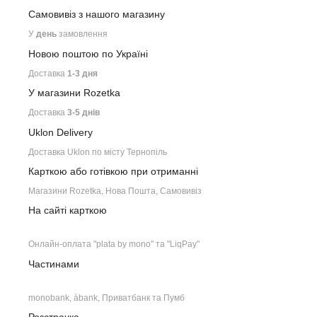
Самовивіз з нашого
магазину
У
день
замовлення
Новою поштою по Україні
Доставка
1-3 дня
У магазини Rozetka
Доставка
3-5 днів
Uklon Delivery
Доставка Uklon по місту Тернопіль
Карткою або готівкою при отриманні
Магазини Rozetka, Нова Пошта, Самовивіз
На сайті карткою
Онлайн-оплата "plata by mono" та "LiqPay"
Частинами
monobank, àbank, Приватбанк та Пумб