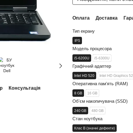
Оплата
Доставка
Гар
Тип екрану
IPS
Модель процесора
i5-6200U
i5-6300U
Графічний адаптер
Intel HD 520
Intel HD Graphics 5
Оперативна пам'ять (RAM)
ар
Консультація
8 GB
16 GB
Об'єм накопичувача (SSD)
240 GB
480 GB
Стан ноутбука
Клас B (значні дефекти)