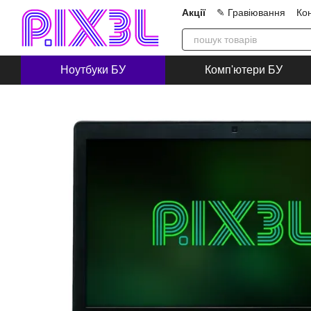
Перейти до основного контенту
Акції
✎ Гравіювання
Ко
Про нас
Блог
Співпра
Ноутбуки БУ
Комп'ютери БУ