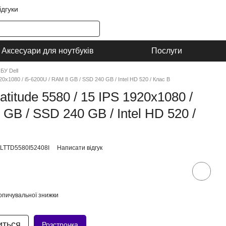
ідгуки
Аксесуари для ноутбуків
Послуги
БУ Dell
920x1080 / i5-6200U / RAM 8 GB / SSD 240 GB / Intel HD 520 / Клас B
atitude 5580 / 15 IPS 1920x1080 /
 GB / SSD 240 GB / Intel HD 520 /
LLTTD5580I52408I
Написати відгук
опичувальної знижки
иться
Розстрочка