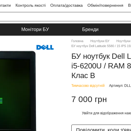
нтакти
Контроль якості
Оплата/доставка
Обмін/повернення
В
ця
Угода користувача
Монітори БУ
Бренди
Головна
Ноутбуки БУ
Ноутбуки 
БУ ноутбук Dell Latitude 5580 / 15 IPS 1
БУ ноутбук Dell L
i5-6200U / RAM 8
Клас B
Тимчасово відсутній
Артикул: DL
7 000 грн
Увійти
для відображення нак
%
Повідомити, коли з'яв