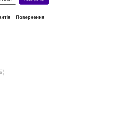
антія
Повернення
20