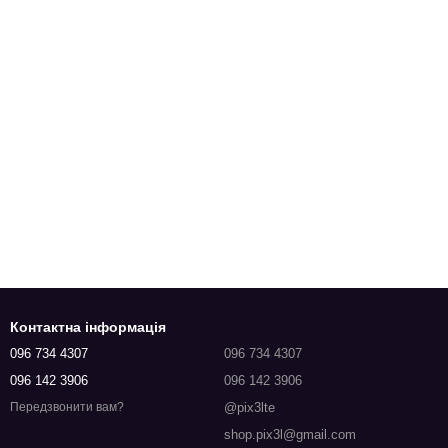
Контактна інформація
096 734 4307
096 734 4307
096 142 3906
096 142 3906
@pix3lte
Передзвонити вам?
shop.pix3l@gmail.com