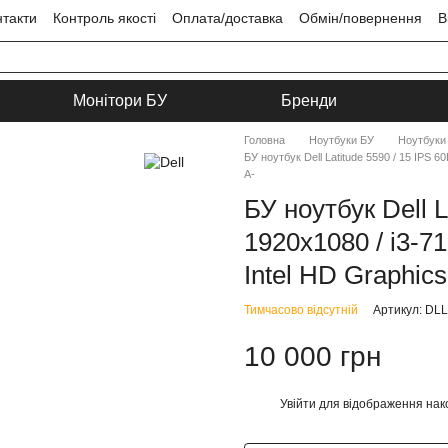
нтакти
Контроль якості
Оплата/доставка
Обмін/повернення
В
ця
Угода користувача
Монітори БУ
Бренди
Головна
Ноутбуки БУ
Ноутбуки 
БУ ноутбук Dell Latitude 5590 / 15 IPS 6
A-
БУ ноутбук Dell L
1920x1080 / i3-7
Intel HD Graphics
Тимчасово відсутній
Артикул: DL
10 000 грн
Увійти
для відображення нак
%