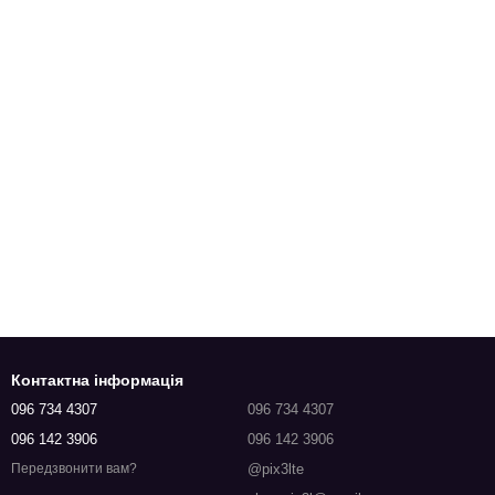
Контактна інформація
096 734 4307
096 734 4307
096 142 3906
096 142 3906
@pix3lte
Передзвонити вам?