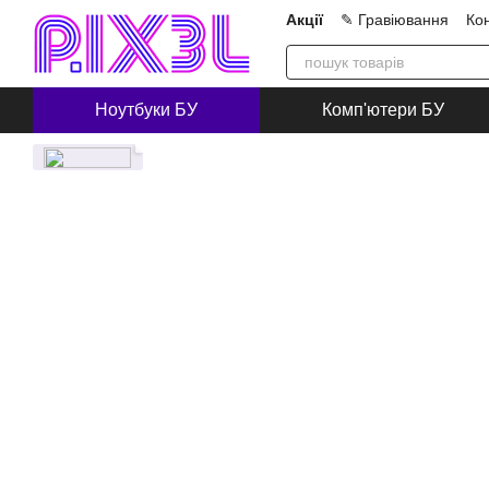
Перейти до основного контенту
Акції
✎ Гравіювання
Ко
Про нас
Блог
Співпра
Ноутбуки БУ
Комп'ютери БУ