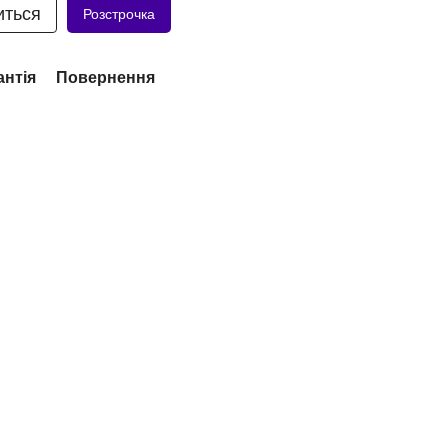
иться
Розстрочка
антія
Повернення