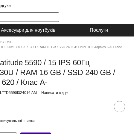
ідгуки
Аксесуари для ноутбуків
Послуги
БУ Dell
0Гц 1920x1080 / i3-7130U / RAM 16 GB / SSD 240 GB / Intel HD Graphics 620 / Клас
atitude 5590 / 15 IPS 60Гц
130U / RAM 16 GB / SSD 240 GB /
 620 / Клас A-
LLTTD5590I324016IAM
Написати відгук
опичувальної знижки