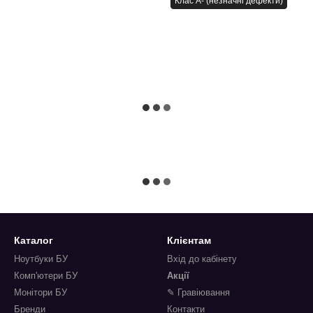
Клас A- (незначні дефекти)
Каталог
Клієнтам
Ноутбуки БУ
Вхід до кабінету
Комп'ютери БУ
Акції
Монітори БУ
✎ Гравіювання
Бренди
Контакти