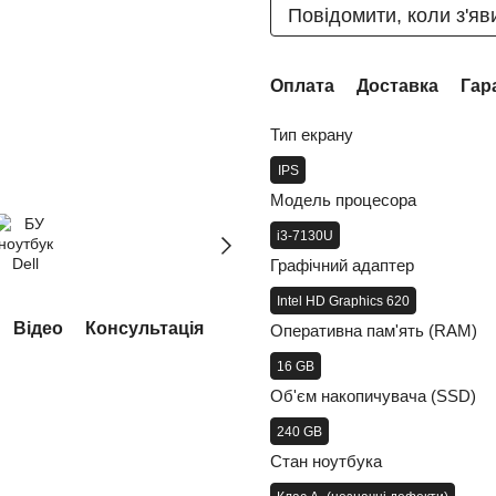
Повідомити, коли з'яв
Оплата
Доставка
Гар
Тип екрану
IPS
Модель процесора
i3-7130U
Графічний адаптер
Intel HD Graphics 620
Відео
Консультація
Оперативна пам'ять (RAM)
16 GB
Об'єм накопичувача (SSD)
240 GB
Стан ноутбука