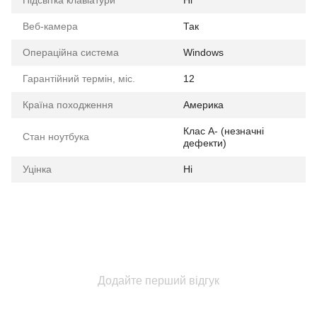
Підсвітка клавіатури
Ні
Веб-камера
Так
Операційна система
Windows
Гарантійний термін, міс.
12
Країна походження
Америка
Клас A- (незначні
Стан ноутбука
дефекти)
Уцінка
Ні
Додайте перший відгук