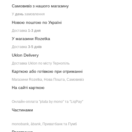
Самовивіз з нашого
магазину
У
день
замовлення
Новою поштою по Україні
Доставка
1-3 дня
У магазини Rozetka
Доставка
3-5 днів
Uklon Delivery
Доставка Uklon по місту Тернопіль
Карткою або готівкою при отриманні
Магазини Rozetka, Нова Пошта, Самовивіз
На сайті карткою
Онлайн-оплата "plata by mono" та "LiqPay"
Частинами
monobank, àbank, Приватбанк та Пумб