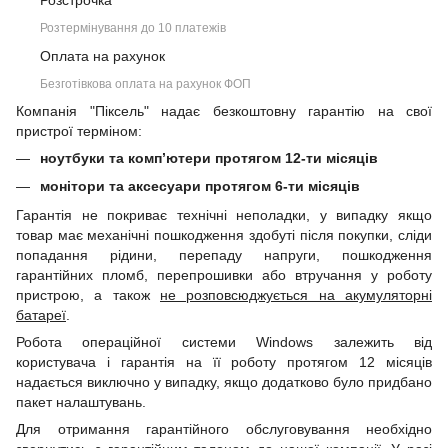
Розстрочка
Розтермінування до 10 платежів
Оплата на рахунок
Безготівкова оплата на рахунок ФОП
Компанія "Піксель" надає безкоштовну гарантію на свої
пристрої терміном:
ноутбуки та комп’ютери протягом 12-ти місяців
монітори та аксесуари протягом 6-ти місяців
Гарантія не покриває технічні неполадки, у випадку якщо
товар має механічні пошкодження здобуті після покупки, сліди
попадання рідини, перепаду напруги, пошкодження
гарантійних пломб, перепрошивки або втручання у роботу
пристрою, а також
не розповсюджується на акумуляторні
батареї
.
Робота операційної системи Windows залежить від
користувача і гарантія на її роботу протягом 12 місяців
надається виключно у випадку, якщо додатково було придбано
пакет налаштувань.
Для отримання гарантійного обслуговування необхідно