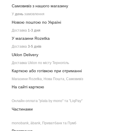
Самовивіз з нашого
магазину
У
день
замовлення
Новою поштою по Україні
Доставка
1-3 дня
У магазини Rozetka
Доставка
3-5 днів
Uklon Delivery
Доставка Uklon по місту Тернопіль
Карткою або готівкою при отриманні
Магазини Rozetka, Нова Пошта, Самовивіз
На сайті карткою
Онлайн-оплата "plata by mono" та "LiqPay"
Частинами
monobank, àbank, Приватбанк та Пумб