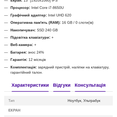
Екран:
13" [1920x1080] IPS
Процесор:
Intel Core i7-8650U
Графічний адаптер:
Intel UHD 620
Оперативна пам'ять (RAM):
16 GB / 0 слоти(ів)
Накопичувач:
SSD 240 GB
Підсвітка клавіатури:
+
Веб-камера:
+
Батарея:
знос 24%
Гарантія:
12 місяців
Комплектація:
зарядний пристрій, наліпки на клавіатуру,
гарантійний талон.
Характеристики
Відгуки
Консультація
Тип
Ноутбук, Ультрабук
ЕКРАН