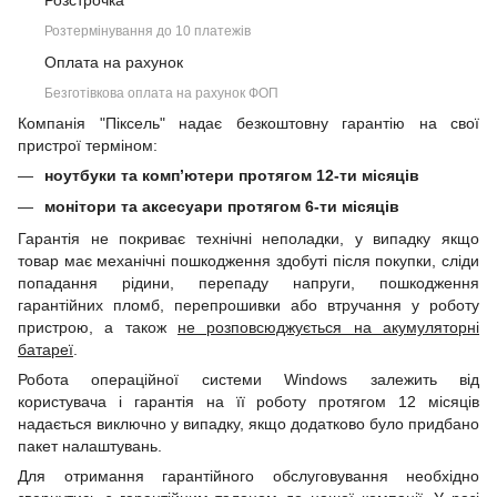
Розстрочка
Розтермінування до 10 платежів
Оплата на рахунок
Безготівкова оплата на рахунок ФОП
Компанія "Піксель" надає безкоштовну гарантію на свої
пристрої терміном:
ноутбуки та комп’ютери протягом 12-ти місяців
монітори та аксесуари протягом 6-ти місяців
Гарантія не покриває технічні неполадки, у випадку якщо
товар має механічні пошкодження здобуті після покупки, сліди
попадання рідини, перепаду напруги, пошкодження
гарантійних пломб, перепрошивки або втручання у роботу
пристрою, а також
не розповсюджується на акумуляторні
батареї
.
Робота операційної системи Windows залежить від
користувача і гарантія на її роботу протягом 12 місяців
надається виключно у випадку, якщо додатково було придбано
пакет налаштувань.
Для отримання гарантійного обслуговування необхідно