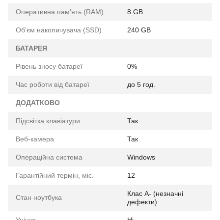
Оперативна пам'ять (RAM)
8 GB
Об'єм накопичувача (SSD)
240 GB
БАТАРЕЯ
Рівень зносу батареї
0%
Час роботи від батареї
до 5 год.
ДОДАТКОВО
Підсвітка клавіатури
Так
Веб-камера
Так
Операційна система
Windows
Гарантійний термін, міс.
12
Клас A- (незначні
Стан ноутбука
дефекти)
Уцінка
Ні