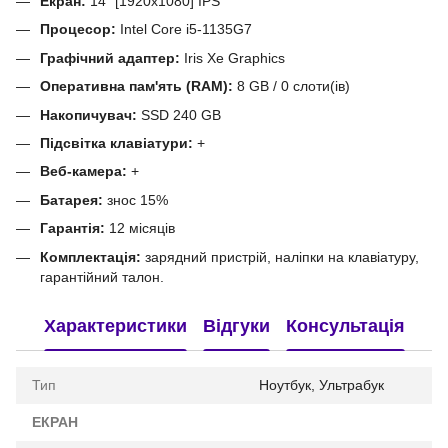
Екран:
14" [1920x1080] IPS
Процесор:
Intel Core i5-1135G7
Графічний адаптер:
Iris Xe Graphics
Оперативна пам'ять (RAM):
8 GB / 0 слоти(ів)
Накопичувач:
SSD 240 GB
Підсвітка клавіатури:
+
Веб-камера:
+
Батарея:
знос 15%
Гарантія:
12 місяців
Комплектація:
зарядний пристрій, наліпки на клавіатуру,
гарантійний талон.
Характеристики
Відгуки
Консультація
Тип
Ноутбук, Ультрабук
ЕКРАН