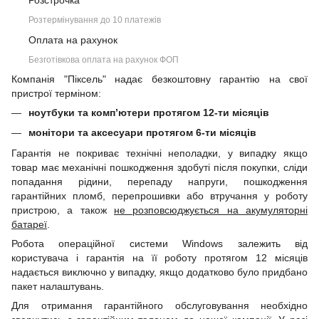
Розстрочка
Розтермінування до 10 платежів
Оплата на рахунок
Безготівкова оплата на рахунок ФОП
Компанія "Піксель" надає безкоштовну гарантію на свої
пристрої терміном:
ноутбуки та комп’ютери протягом 12-ти місяців
монітори та аксесуари протягом 6-ти місяців
Гарантія не покриває технічні неполадки, у випадку якщо
товар має механічні пошкодження здобуті після покупки, сліди
попадання рідини, перепаду напруги, пошкодження
гарантійних пломб, перепрошивки або втручання у роботу
пристрою, а також
не розповсюджується на акумуляторні
батареї
.
Робота операційної системи Windows залежить від
користувача і гарантія на її роботу протягом 12 місяців
надається виключно у випадку, якщо додатково було придбано
пакет налаштувань.
Для отримання гарантійного обслуговування необхідно