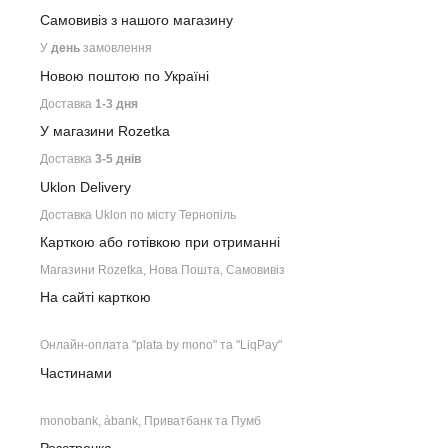
Самовивіз з нашого
магазину
У
день
замовлення
Новою поштою по Україні
Доставка
1-3 дня
У магазини Rozetka
Доставка
3-5 днів
Uklon Delivery
Доставка Uklon по місту Тернопіль
Карткою або готівкою при отриманні
Магазини Rozetka, Нова Пошта, Самовивіз
На сайті карткою
Онлайн-оплата "plata by mono" та "LiqPay"
Частинами
monobank, àbank, Приватбанк та Пумб