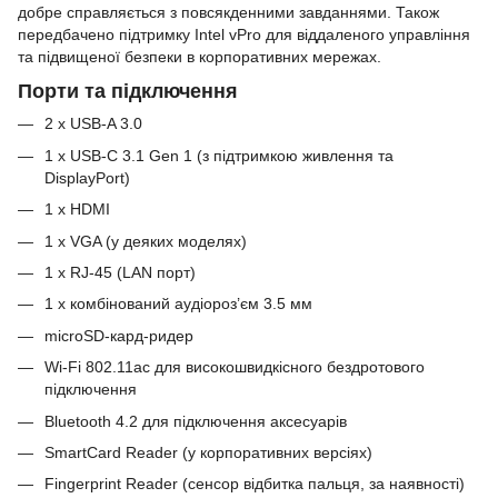
добре справляється з повсякденними завданнями. Також
передбачено підтримку Intel vPro для віддаленого управління
та підвищеної безпеки в корпоративних мережах.
Порти та підключення
2 x USB-A 3.0
1 x USB-C 3.1 Gen 1 (з підтримкою живлення та
DisplayPort)
1 x HDMI
1 x VGA (у деяких моделях)
1 x RJ-45 (LAN порт)
1 x комбінований аудіороз’єм 3.5 мм
microSD-кард-ридер
Wi-Fi 802.11ac для високошвидкісного бездротового
підключення
Bluetooth 4.2 для підключення аксесуарів
SmartCard Reader (у корпоративних версіях)
Fingerprint Reader (сенсор відбитка пальця, за наявності)