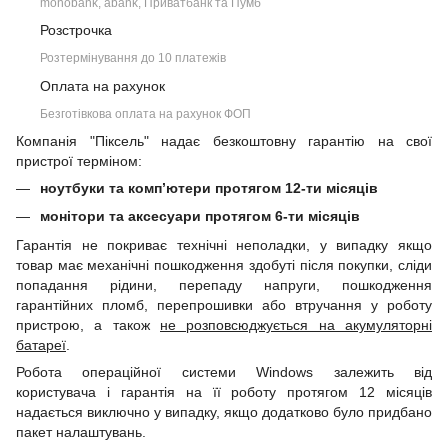
monobank, àbank, Приватбанк та Пумб
Розстрочка
Розтермінування до 10 платежів
Оплата на рахунок
Безготівкова оплата на рахунок ФОП
Компанія "Піксель" надає безкоштовну гарантію на свої
пристрої терміном:
ноутбуки та комп’ютери протягом 12-ти місяців
монітори та аксесуари протягом 6-ти місяців
Гарантія не покриває технічні неполадки, у випадку якщо
товар має механічні пошкодження здобуті після покупки, сліди
попадання рідини, перепаду напруги, пошкодження
гарантійних пломб, перепрошивки або втручання у роботу
пристрою, а також
не розповсюджується на акумуляторні
батареї
.
Робота операційної системи Windows залежить від
користувача і гарантія на її роботу протягом 12 місяців
надається виключно у випадку, якщо додатково було придбано
пакет налаштувань.