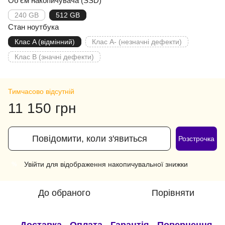
Об'єм накопичувача (SSD)
240 GB
512 GB
Стан ноутбука
Клас A (відмінний)
Клас A- (незначні дефекти)
Клас B (значні дефекти)
Тимчасово відсутній
11 150 грн
Повідомити, коли з'явиться
Розстрочка
Увійти
для відображення накопичувальної знижки
%
До обраного
Порівняти
Доставка
Оплата
Гарантія
Повернення