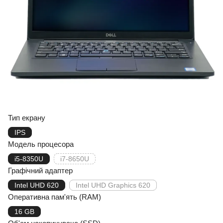
Тип екрану
IPS
Модель процесора
i5-8350U
i7-8650U
Графічний адаптер
Intel UHD 620
Intel UHD Graphics 620
Оперативна пам'ять (RAM)
16 GB