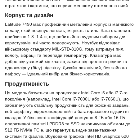
втрат якості картинки, що сприяє меншому втомленню очей.
Корпус та дизайн
Latitude 7490 має професійний металевий корпус із магнієвого
сплаву, який поєднує легкість, міцність і стиль. Вага становить
приблизно 1.3–1.4 кг, що робить його чудовим вибором для
користувачів, які часто подорожують. Ноутбук відповідає
військовому стандарту MIL-STD-810G, тому витримує пил,
вологу, вібрації та перепади температур. Клавіатура має
добре відчуваємий хід клавіш, захист від пролиття рідини та
одноколірну (білу) підсвітку. Дизайн лаконічний, без зайвого
пафосу — ідеальний вибір для бізнес-користувачів.
Продуктивність
Ця модель базується на процесорах Intel Core i5 або i7 7-го
покоління (наприклад, Intel Core i7-7600U або i7-7660U), що
забезпечують стабільну продуктивність для офісних завдань,
веб-серфінгу, відеоконференцій та багаторазового відкриття
вкладок. У більшості конфігурацій доступно 8 ГБ або 16 ГБ
оперативної пам’яті LPDDR3 та SSD накопичувач об'ємом до
512 ГБ NVMe PCIe, що гарантує швидке завантаження
системи та файлів. Вбудована графіка Intel HD Graphics 620