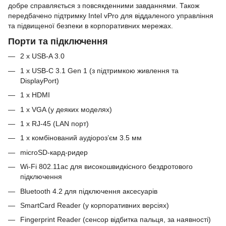
добре справляється з повсякденними завданнями. Також
передбачено підтримку Intel vPro для віддаленого управління
та підвищеної безпеки в корпоративних мережах.
Порти та підключення
2 x USB-A 3.0
1 x USB-C 3.1 Gen 1 (з підтримкою живлення та
DisplayPort)
1 x HDMI
1 x VGA (у деяких моделях)
1 x RJ-45 (LAN порт)
1 x комбінований аудіороз’єм 3.5 мм
microSD-кард-ридер
Wi-Fi 802.11ac для високошвидкісного бездротового
підключення
Bluetooth 4.2 для підключення аксесуарів
SmartCard Reader (у корпоративних версіях)
Fingerprint Reader (сенсор відбитка пальця, за наявності)