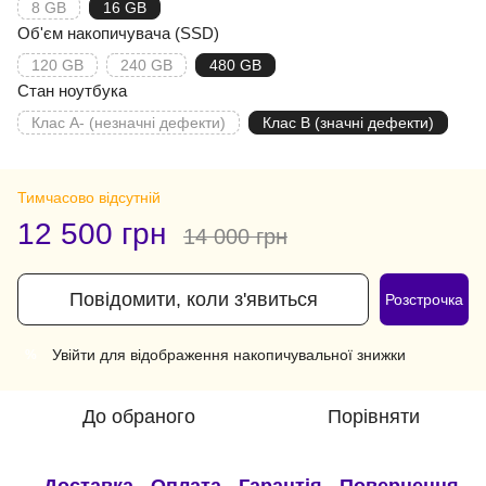
8 GB
16 GB
Об'єм накопичувача (SSD)
120 GB
240 GB
480 GB
Стан ноутбука
Клас A- (незначні дефекти)
Клас B (значні дефекти)
Тимчасово відсутній
12 500 грн
14 000 грн
Повідомити, коли з'явиться
Розстрочка
Увійти
для відображення накопичувальної знижки
%
До обраного
Порівняти
Доставка
Оплата
Гарантія
Повернення