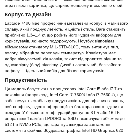
втрат якості картинки, що сприяє меншому втомленню очей.
Корпус та дизайн
Latitude 7490 має професійний металевий корпус із магнієвого
сплаву, який поєднує легкість, міцність і стиль. Вага становить
приблизно 1.3–1.4 кг, що робить його чудовим вибором для
користувачів, які часто подорожують. Ноутбук відповідає
військовому стандарту MIL-STD-810G, тому витримує пил,
вологу, вібрації та перепади температур. Клавіатура має
добре відчуваємий хід клавіш, захист від пролиття рідини та
одноколірну (білу) підсвітку. Дизайн лаконічний, без зайвого
пафосу — ідеальний вибір для бізнес-користувачів.
Продуктивність
Ця модель базується на процесорах Intel Core i5 або i7 7-го
покоління (наприклад, Intel Core i7-7600U або i7-7660U), що
забезпечують стабільну продуктивність для офісних завдань,
веб-серфінгу, відеоконференцій та багаторазового відкриття
вкладок. У більшості конфігурацій доступно 8 ГБ або 16 ГБ
оперативної пам’яті LPDDR3 та SSD накопичувач об'ємом до
512 ГБ NVMe PCIe, що гарантує швидке завантаження
системи та файлів. Вбудована графіка Intel HD Graphics 620