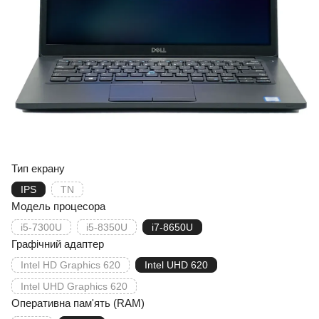
Тип екрану
IPS
TN
Модель процесора
i5-7300U
i5-8350U
i7-8650U
Графічний адаптер
Intel HD Graphics 620
Intel UHD 620
Intel UHD Graphics 620
Оперативна пам'ять (RAM)