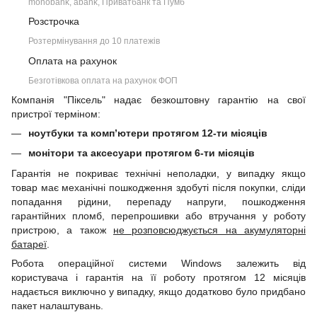
monobank, àbank, Приватбанк та Пумб
Розстрочка
Розтермінування до 10 платежів
Оплата на рахунок
Безготівкова оплата на рахунок ФОП
Компанія "Піксель" надає безкоштовну гарантію на свої
пристрої терміном:
ноутбуки та комп’ютери протягом 12-ти місяців
монітори та аксесуари протягом 6-ти місяців
Гарантія не покриває технічні неполадки, у випадку якщо
товар має механічні пошкодження здобуті після покупки, сліди
попадання рідини, перепаду напруги, пошкодження
гарантійних пломб, перепрошивки або втручання у роботу
пристрою, а також
не розповсюджується на акумуляторні
батареї
.
Робота операційної системи Windows залежить від
користувача і гарантія на її роботу протягом 12 місяців
надається виключно у випадку, якщо додатково було придбано
пакет налаштувань.