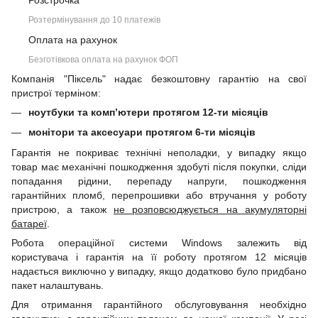
Розстрочка
Розтермінування до 10 платежів
Оплата на рахунок
Безготівкова оплата на рахунок ФОП
Компанія "Піксель" надає безкоштовну гарантію на свої
пристрої терміном:
ноутбуки та комп’ютери протягом 12-ти місяців
монітори та аксесуари протягом 6-ти місяців
Гарантія не покриває технічні неполадки, у випадку якщо
товар має механічні пошкодження здобуті після покупки, сліди
попадання рідини, перепаду напруги, пошкодження
гарантійних пломб, перепрошивки або втручання у роботу
пристрою, а також
не розповсюджується на акумуляторні
батареї
.
Робота операційної системи Windows залежить від
користувача і гарантія на її роботу протягом 12 місяців
надається виключно у випадку, якщо додатково було придбано
пакет налаштувань.
Для отримання гарантійного обслуговування необхідно