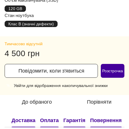
Об'єм накопичувача (SSD)
120 GB
Стан ноутбука
Клас B (значні дефекти)
Тимчасово відсутній
4 500 грн
Повідомити, коли з'явиться
Розстрочка
Увійти
для відображення накопичувальної знижки
%
До обраного
Порівняти
Доставка
Оплата
Гарантія
Повернення