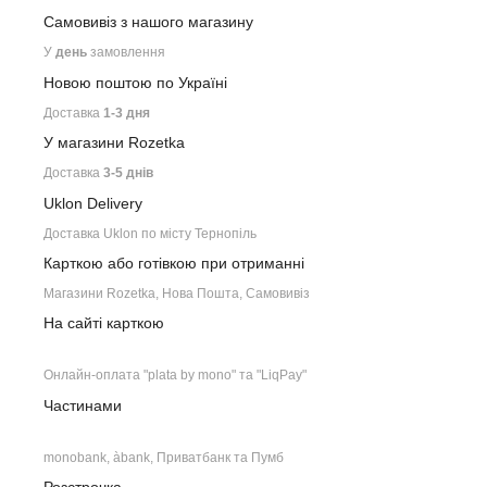
Самовивіз з нашого
магазину
У
день
замовлення
Новою поштою по Україні
Доставка
1-3 дня
У магазини Rozetka
Доставка
3-5 днів
Uklon Delivery
Доставка Uklon по місту Тернопіль
Карткою або готівкою при отриманні
Магазини Rozetka, Нова Пошта, Самовивіз
На сайті карткою
Онлайн-оплата "plata by mono" та "LiqPay"
Частинами
monobank, àbank, Приватбанк та Пумб