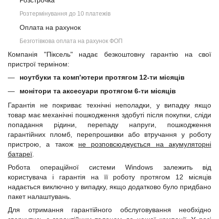
Розстрочка
Розтермінування до 10 платежів
Оплата на рахунок
Безготівкова оплата на рахунок ФОП
Компанія "Піксель" надає безкоштовну гарантію на свої
пристрої терміном:
ноутбуки та комп’ютери протягом 12-ти місяців
монітори та аксесуари протягом 6-ти місяців
Гарантія не покриває технічні неполадки, у випадку якщо
товар має механічні пошкодження здобуті після покупки, сліди
попадання рідини, перепаду напруги, пошкодження
гарантійних пломб, перепрошивки або втручання у роботу
пристрою, а також
не розповсюджується на акумуляторні
батареї
.
Робота операційної системи Windows залежить від
користувача і гарантія на її роботу протягом 12 місяців
надається виключно у випадку, якщо додатково було придбано
пакет налаштувань.
Для отримання гарантійного обслуговування необхідно