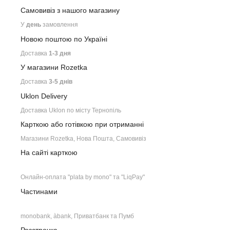
Самовивіз з нашого
магазину
У
день
замовлення
Новою поштою по Україні
Доставка
1-3 дня
У магазини Rozetka
Доставка
3-5 днів
Uklon Delivery
Доставка Uklon по місту Тернопіль
Карткою або готівкою при отриманні
Магазини Rozetka, Нова Пошта, Самовивіз
На сайті карткою
Онлайн-оплата "plata by mono" та "LiqPay"
Частинами
monobank, àbank, Приватбанк та Пумб