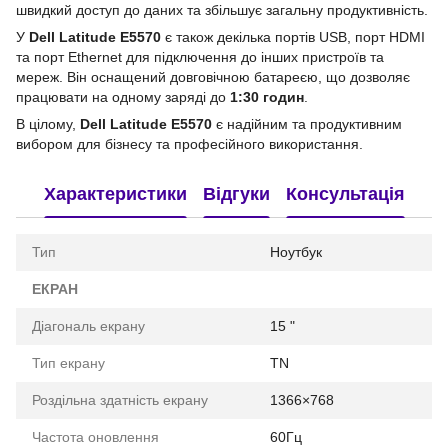
швидкий доступ до даних та збільшує загальну продуктивність.
У
Dell Latitude E5570
є також декілька портів USB, порт HDMI
та порт Ethernet для підключення до інших пристроїв та
мереж. Він оснащений довговічною батареєю, що дозволяє
працювати на одному заряді до
1:30 годин
.
В цілому,
Dell Latitude E5570
є надійним та продуктивним
вибором для бізнесу та професійного використання.
Характеристики
Відгуки
Консультація
Тип
Ноутбук
ЕКРАН
Діагональ екрану
15 "
Тип екрану
TN
Роздільна здатність екрану
1366×768
Частота оновлення
60Гц