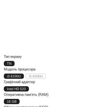
Тип екрану
TN
Модель процесора
i3-6100U
i5-6200U
Графічний адаптер
Intel HD 520
Оперативна пам'ять (RAM)
16 GB