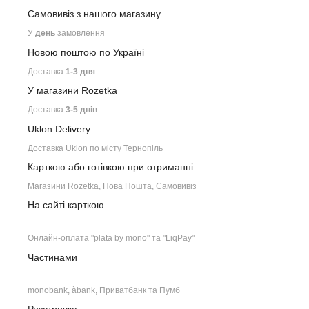
Самовивіз з нашого
магазину
У
день
замовлення
Новою поштою по Україні
Доставка
1-3 дня
У магазини Rozetka
Доставка
3-5 днів
Uklon Delivery
Доставка Uklon по місту Тернопіль
Карткою або готівкою при отриманні
Магазини Rozetka, Нова Пошта, Самовивіз
На сайті карткою
Онлайн-оплата "plata by mono" та "LiqPay"
Частинами
monobank, àbank, Приватбанк та Пумб