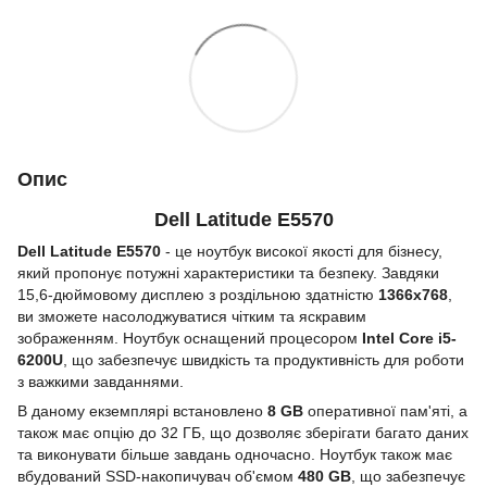
Опис
Dell Latitude E5570
Dell Latitude E5570
- це ноутбук високої якості для бізнесу,
який пропонує потужні характеристики та безпеку. Завдяки
15,6-дюймовому дисплею з роздільною здатністю
1366x768
,
ви зможете насолоджуватися чітким та яскравим
зображенням. Ноутбук оснащений процесором
Intel Core i5-
6200U
, що забезпечує швидкість та продуктивність для роботи
з важкими завданнями.
В даному екземплярі встановлено
8 GB
оперативної пам'яті, а
також має опцію до 32 ГБ, що дозволяє зберігати багато даних
та виконувати більше завдань одночасно. Ноутбук також має
вбудований SSD-накопичувач об'ємом
480 GB
, що забезпечує