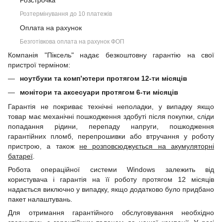
Розстрочка
Розтермінування до 10 платежів
Оплата на рахунок
Безготівкова оплата на рахунок ФОП
Компанія "Піксель" надає безкоштовну гарантію на свої
пристрої терміном:
ноутбуки та комп’ютери протягом 12-ти місяців
монітори та аксесуари протягом 6-ти місяців
Гарантія не покриває технічні неполадки, у випадку якщо
товар має механічні пошкодження здобуті після покупки, сліди
попадання рідини, перепаду напруги, пошкодження
гарантійних пломб, перепрошивки або втручання у роботу
пристрою, а також
не розповсюджується на акумуляторні
батареї
.
Робота операційної системи Windows залежить від
користувача і гарантія на її роботу протягом 12 місяців
надається виключно у випадку, якщо додатково було придбано
пакет налаштувань.
Для отримання гарантійного обслуговування необхідно