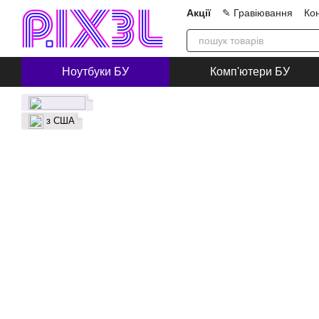
Перейти до основного контенту
Акції
✎ Гравіювання
Ко
Про нас
Блог
Співпра
Ноутбуки БУ
Комп'ютери БУ
з США