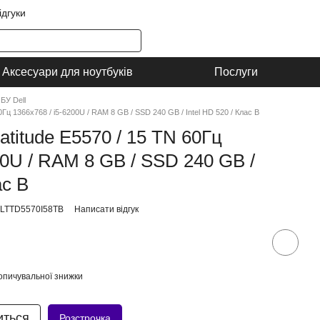
ідгуки
Аксесуари для ноутбуків
Послуги
БУ Dell
60Гц 1366x768 / i5-6200U / RAM 8 GB / SSD 240 GB / Intel HD 520 / Клас B
atitude E5570 / 15 TN 60Гц
00U / RAM 8 GB / SSD 240 GB /
ас B
LLTTD5570I58TB
Написати відгук
опичувальної знижки
иться
Розстрочка