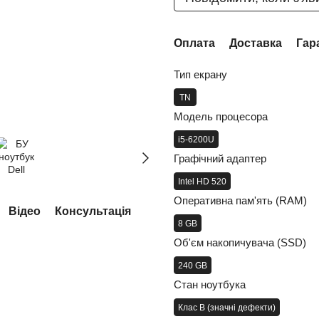
Оплата
Доставка
Гар
Тип екрану
TN
Модель процесора
i5-6200U
Графічний адаптер
Intel HD 520
Оперативна пам'ять (RAM)
Відео
Консультація
8 GB
Об'єм накопичувача (SSD)
240 GB
Стан ноутбука
Клас B (значні дефекти)