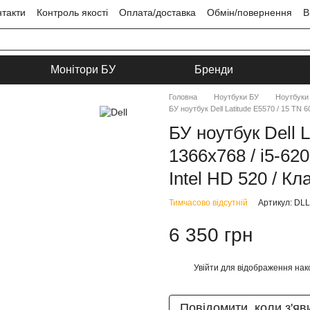
нтакти
Контроль якості
Оплата/доставка
Обмін/повернення
В
ця
Угода користувача
Монітори БУ
Бренди
Головна
Ноутбуки БУ
Ноутбуки 
БУ ноутбук Dell Latitude E5570 / 15 TN 
БУ ноутбук Dell L
1366x768 / i5-62
Intel HD 520 / Кл
Тимчасово відсутній
Артикул: DL
6 350 грн
Увійти
для відображення нак
%
Повідомити, коли з'яв