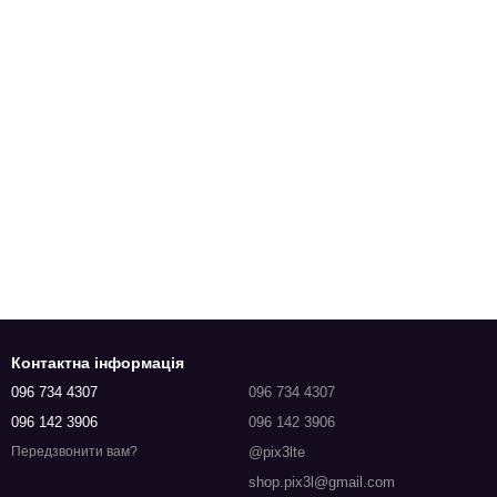
Контактна інформація
096 734 4307
096 734 4307
096 142 3906
096 142 3906
@pix3lte
Передзвонити вам?
shop.pix3l@gmail.com