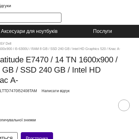
ідгуки
Аксесуари для ноутбуків
Послуги
БУ Dell
1600x900 / i5-6300U / RAM 8 GB / SSD 240 GB / Intel HD Graphics 520 / Клас A-
atitude E7470 / 14 TN 1600x900 /
 GB / SSD 240 GB / Intel HD
ас A-
LLTTD7470I52408TAM
Написати відгук
опичувальної знижки
иться
Розстрочка