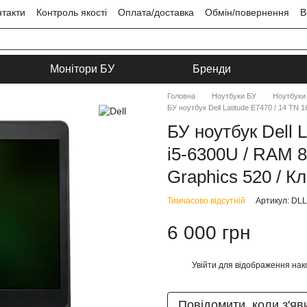
нтакти
Контроль якості
Оплата/доставка
Обмін/повернення
В
ця
Угода користувача
Монітори БУ
Бренди
Головна
Ноутбуки БУ
Ноутбуки 
БУ ноутбук Dell Latitude E7470 / 14 TN 
БУ ноутбук Dell L
i5-6300U / RAM 8
Graphics 520 / Кл
Тимчасово відсутній
Артикул: DL
6 000 грн
Увійти
для відображення нак
%
Повідомити, коли з'яв