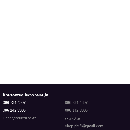
Контактна інформація
096 734 4307
096 734 4307
096 142 3906
096 142 3906
@pix3lte
Передзвонити вам?
shop.pix3l@gmail.com