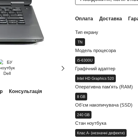
Оплата
Доставка
Гар
Тип екрану
TN
Модель процесора
i5-6300U
Графічний адаптер
Intel HD Graphics 520
Оперативна пам'ять (RAM)
ар
Консультація
8 GB
Об'єм накопичувача (SSD)
240 GB
Стан ноутбука
Клас A- (незначні дефекти)