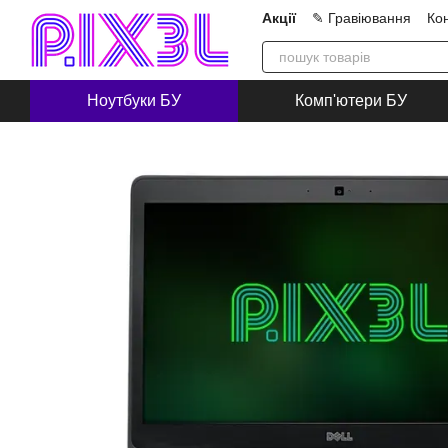
Перейти до основного контенту
Акції
✎ Гравіювання
Ко
Про нас
Блог
Співпра
Ноутбуки БУ
Комп'ютери БУ