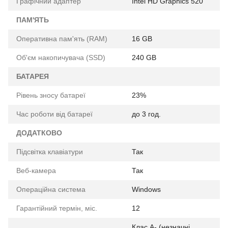
Графічний адаптер
Intel HD Graphics 520
ПАМ'ЯТЬ
Оперативна пам'ять (RAM)
16 GB
Об'єм накопичувача (SSD)
240 GB
БАТАРЕЯ
Рівень зносу батареї
23%
Час роботи від батареї
до 3 год.
ДОДАТКОВО
Підсвітка клавіатури
Так
Веб-камера
Так
Операційна система
Windows
Гарантійний термін, міс.
12
Клас A- (незначні