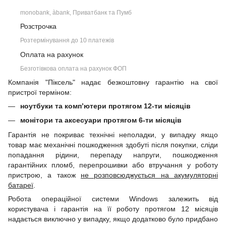
monobank, àbank, Приватбанк та Пумб
Розстрочка
Розтермінування до 10 платежів
Оплата на рахунок
Безготівкова оплата на рахунок ФОП
Компанія "Піксель" надає безкоштовну гарантію на свої
пристрої терміном:
ноутбуки та комп’ютери протягом 12-ти місяців
монітори та аксесуари протягом 6-ти місяців
Гарантія не покриває технічні неполадки, у випадку якщо
товар має механічні пошкодження здобуті після покупки, сліди
попадання рідини, перепаду напруги, пошкодження
гарантійних пломб, перепрошивки або втручання у роботу
пристрою, а також
не розповсюджується на акумуляторні
батареї
.
Робота операційної системи Windows залежить від
користувача і гарантія на її роботу протягом 12 місяців
надається виключно у випадку, якщо додатково було придбано