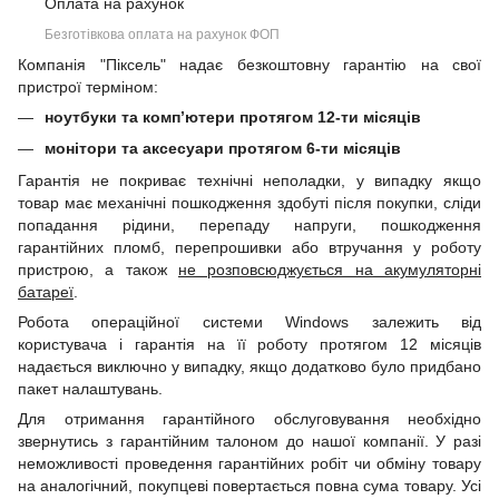
Оплата на рахунок
Безготівкова оплата на рахунок ФОП
Компанія "Піксель" надає безкоштовну гарантію на свої
пристрої терміном:
ноутбуки та комп’ютери протягом 12-ти місяців
монітори та аксесуари протягом 6-ти місяців
Гарантія не покриває технічні неполадки, у випадку якщо
товар має механічні пошкодження здобуті після покупки, сліди
попадання рідини, перепаду напруги, пошкодження
гарантійних пломб, перепрошивки або втручання у роботу
пристрою, а також
не розповсюджується на акумуляторні
батареї
.
Робота операційної системи Windows залежить від
користувача і гарантія на її роботу протягом 12 місяців
надається виключно у випадку, якщо додатково було придбано
пакет налаштувань.
Для отримання гарантійного обслуговування необхідно
звернутись з гарантійним талоном до нашої компанії. У разі
неможливості проведення гарантійних робіт чи обміну товару
на аналогічний, покупцеві повертається повна сума товару. Усі