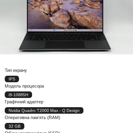
Тип екрану
IPS
Модель процесора
i9-10885H
Графічний адаптер
Nvidia Quadro T2000 Max - Q Design
Оперативна пам'ять (RAM)
32 GB