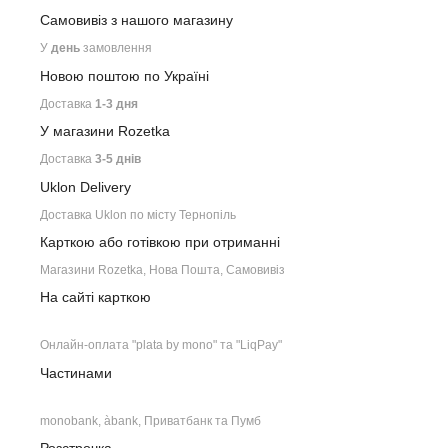
Самовивіз з нашого
магазину
У
день
замовлення
Новою поштою по Україні
Доставка
1-3 дня
У магазини Rozetka
Доставка
3-5 днів
Uklon Delivery
Доставка Uklon по місту Тернопіль
Карткою або готівкою при отриманні
Магазини Rozetka, Нова Пошта, Самовивіз
На сайті карткою
Онлайн-оплата "plata by mono" та "LiqPay"
Частинами
monobank, àbank, Приватбанк та Пумб