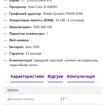
Екран:
17" [1920x1080] IPS
Процесор:
Intel Core i5-8400H
Графічний адаптер:
Nvidia Quadro P3200 6GB
Оперативна пам'ять (RAM):
16 GB / 4 слоти(ів)
Накопичувач:
SSD 480 GB
Підсвітка клавіатури:
+
Веб-камера:
-
Батарея:
знос 18%
Гарантія:
12 місяців
Комплектація:
зарядний пристрій, наліпки на клавіатуру,
гарантійний талон.
Характеристики
Відгуки
Консультація
ЕКРАН
Діагональ екрану
17 "