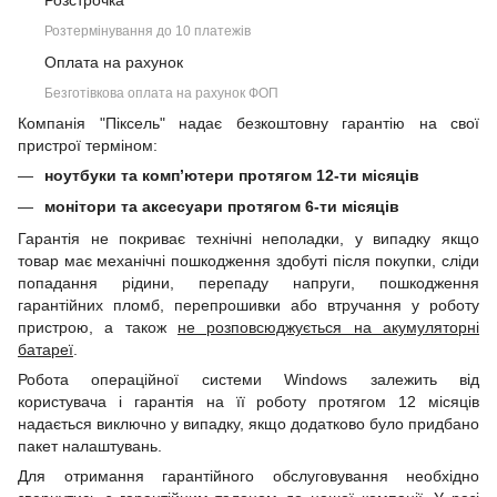
Розстрочка
Розтермінування до 10 платежів
Оплата на рахунок
Безготівкова оплата на рахунок ФОП
Компанія "Піксель" надає безкоштовну гарантію на свої
пристрої терміном:
ноутбуки та комп’ютери протягом 12-ти місяців
монітори та аксесуари протягом 6-ти місяців
Гарантія не покриває технічні неполадки, у випадку якщо
товар має механічні пошкодження здобуті після покупки, сліди
попадання рідини, перепаду напруги, пошкодження
гарантійних пломб, перепрошивки або втручання у роботу
пристрою, а також
не розповсюджується на акумуляторні
батареї
.
Робота операційної системи Windows залежить від
користувача і гарантія на її роботу протягом 12 місяців
надається виключно у випадку, якщо додатково було придбано
пакет налаштувань.
Для отримання гарантійного обслуговування необхідно